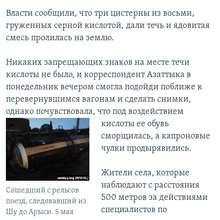
Власти сообщили, что три цистерны из восьми,
груженных серной кислотой, дали течь и ядовитая
смесь пролилась на землю.
Никаких запрещающих знаков на месте течи
кислоты не было, и корреспондент Азаттыка в
понедельник вечером смогла подойди поближе к
перевернувшимся вагонам и сделать снимки,
однако почувствовала, что под воздействием
кислоты
ее обувь
сморщилась, а капроновые
чулки продырявились.
Жители села, которые
наблюдают с расстояния
Сошедший с рельсов
500 метров за действиями
поезд, следовавший из
специалистов по
Шу до Арыси. 5 мая