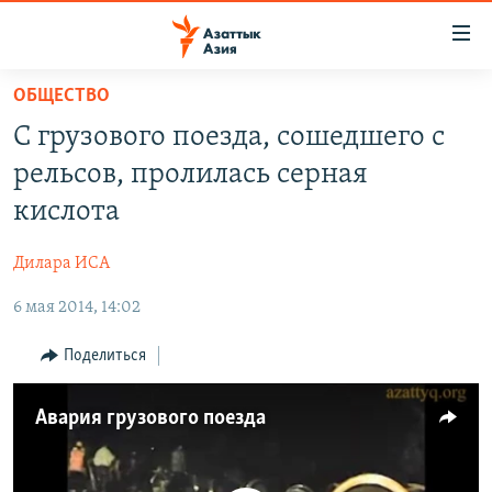
Доступность
ссылок
Вернуться
ОБЩЕСТВО
к
ЦЕНТРАЛЬНАЯ АЗИЯ
С грузового поезда, сошедшего с
основному
НОВОСТИ
КАЗАХСТАН
содержанию
рельсов, пролилась серная
ВОЙНА В УКРАИНЕ
Вернутся
КЫРГЫЗСТАН
кислота
к
НА ДРУГИХ ЯЗЫКАХ
УЗБЕКИСТАН
главной
Дилара ИСА
ТАДЖИКИСТАН
ҚАЗАҚША
навигации
ПОДПИШИТЕСЬ НА НАС В СОЦСЕТЯХ
Вернутся
6 мая 2014, 14:02
КЫРГЫЗЧА
к
ЎЗБЕКЧА
Поделиться
поиску
ТОҶИКӢ
Все сайты РСЕ/РС
Авария грузового поезда
TÜRKMENÇE