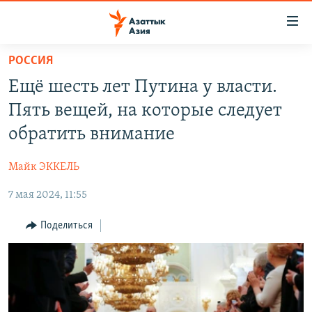
Доступность
ссылок
Вернуться
РОССИЯ
к
ЦЕНТРАЛЬНАЯ АЗИЯ
Ещё шесть лет Путина у власти.
основному
НОВОСТИ
КАЗАХСТАН
содержанию
Пять вещей, на которые следует
ВОЙНА В УКРАИНЕ
Вернутся
КЫРГЫЗСТАН
обратить внимание
к
НА ДРУГИХ ЯЗЫКАХ
УЗБЕКИСТАН
главной
Майк ЭККЕЛЬ
ТАДЖИКИСТАН
ҚАЗАҚША
навигации
ПОДПИШИТЕСЬ НА НАС В СОЦСЕТЯХ
Вернутся
7 мая 2024, 11:55
КЫРГЫЗЧА
к
ЎЗБЕКЧА
Поделиться
поиску
ТОҶИКӢ
Все сайты РСЕ/РС
TÜRKMENÇE