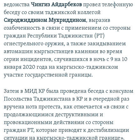
ведомства
Чингиз Айдарбеков
провел телефонную
беседу со своим таджикской коллегой
Сироджиддином Мухриддином
, выразив
озабоченность в связи с применением со стороны
граждан Республики Таджикистан (РТ)
огнестрельного оружия, а также закидыванием
автомашин кыргызстанцев камнями во время
серии инцидентов, случившихся в ночь с 9 на 10
января 2020 года на кыргызско-таджикском
участке государственной границы.
Затем в МИД КР была проведена беседа с консулом
Посольства Таджикистана в КР и в очередной раз
вручена нота протеста, как отмечается «в связи с
продолжающимися деструктивными и
провокационными действиями со стороны
граждан РТ, которые приводят к дестабилизации
ситуации на кыргызско-таджикской границе».