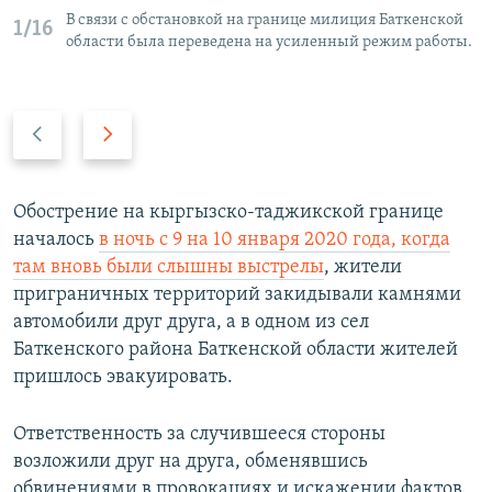
В связи с обстановкой на границе милиция Баткенской
1/16
области была переведена на усиленный режим работы.
P
N
r
e
e
x
v
t
Обострение на кыргызско-таджикской границе
i
s
началось
в ночь с 9 на 10 января 2020 года, когда
o
l
там вновь были слышны выстрелы
, жители
u
i
приграничных территорий закидывали камнями
s
d
автомобили друг друга, а в одном из сел
s
e
Баткенского района Баткенской области жителей
l
пришлось эвакуировать.
i
d
Ответственность за случившееся стороны
e
возложили друг на друга, обменявшись
обвинениями в провокациях и искажении фактов.