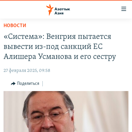
Доступность
ссылок
Вернуться
НОВОСТИ
к
ЦЕНТРАЛЬНАЯ АЗИЯ
«Система»: Венгрия пытается
основному
НОВОСТИ
КАЗАХСТАН
содержанию
вывести из-под санкций ЕС
ВОЙНА В УКРАИНЕ
Вернутся
КЫРГЫЗСТАН
Алишера Усманова и его сестру
к
НА ДРУГИХ ЯЗЫКАХ
УЗБЕКИСТАН
главной
27 февраля 2025, 09:58
ТАДЖИКИСТАН
ҚАЗАҚША
навигации
ПОДПИШИТЕСЬ НА НАС В СОЦСЕТЯХ
Вернутся
Поделиться
КЫРГЫЗЧА
к
ЎЗБЕКЧА
поиску
ТОҶИКӢ
Все сайты РСЕ/РС
TÜRKMENÇE