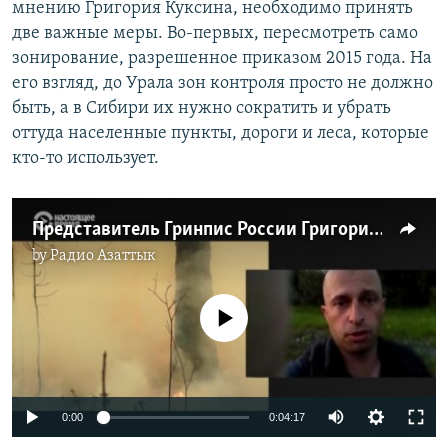
мнению Григория Куксина, необходимо принять
две важные меры. Во-первых, пересмотреть само
зонирование, разрешенное приказом 2015 года. На
его взгляд, до Урала зон контроля просто не должно
быть, а в Сибири их нужно сократить и убрать
оттуда населенные пункты, дороги и леса, которые
кто-то использует.
Представитель Гринпис России Григорий Куксин – о причине пожаров в Сибири
by
Радио Азаттык
No media source currently available
0:00
0:04:17