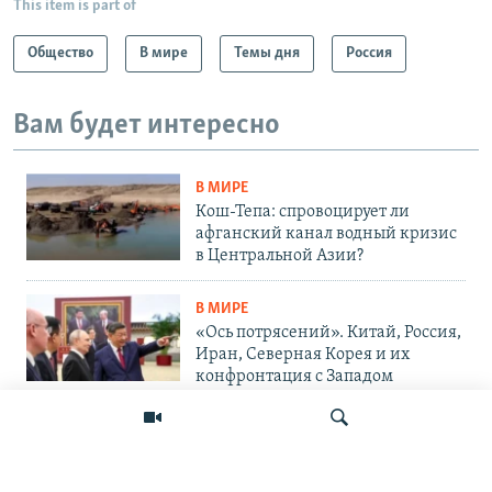
This item is part of
Общество
В мире
Темы дня
Россия
Вам будет интересно
В МИРЕ
Кош-Тепа: спровоцирует ли
афганский канал водный кризис
в Центральной Азии?
В МИРЕ
«Ось потрясений». Китай, Россия,
Иран, Северная Корея и их
конфронтация с Западом
ВОЙНА В УКРАИНЕ
«Проект говорит Путину: дни
войны сочтены». Сенат одобрил