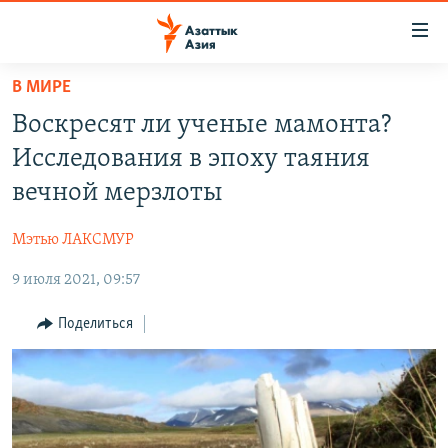
Доступность
ссылок
Вернуться
В МИРЕ
к
ЦЕНТРАЛЬНАЯ АЗИЯ
Воскресят ли ученые мамонта?
основному
НОВОСТИ
КАЗАХСТАН
содержанию
Исследования в эпоху таяния
ВОЙНА В УКРАИНЕ
Вернутся
КЫРГЫЗСТАН
вечной мерзлоты
к
НА ДРУГИХ ЯЗЫКАХ
УЗБЕКИСТАН
главной
Мэтью ЛАКСМУР
ТАДЖИКИСТАН
ҚАЗАҚША
навигации
ПОДПИШИТЕСЬ НА НАС В СОЦСЕТЯХ
Вернутся
9 июля 2021, 09:57
КЫРГЫЗЧА
к
ЎЗБЕКЧА
Поделиться
поиску
ТОҶИКӢ
Все сайты РСЕ/РС
TÜRKMENÇE