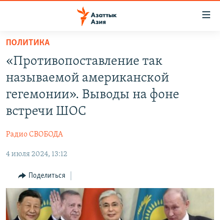
Доступность
ссылок
Вернуться
ПОЛИТИКА
к
ЦЕНТРАЛЬНАЯ АЗИЯ
«Противопоставление так
основному
НОВОСТИ
КАЗАХСТАН
содержанию
называемой американской
ВОЙНА В УКРАИНЕ
Вернутся
КЫРГЫЗСТАН
гегемонии». Выводы на фоне
к
НА ДРУГИХ ЯЗЫКАХ
УЗБЕКИСТАН
встречи ШОС
главной
ТАДЖИКИСТАН
ҚАЗАҚША
навигации
ПОДПИШИТЕСЬ НА НАС В СОЦСЕТЯХ
Радио СВОБОДА
Вернутся
КЫРГЫЗЧА
к
4 июля 2024, 13:12
ЎЗБЕКЧА
поиску
Поделиться
ТОҶИКӢ
Все сайты РСЕ/РС
TÜRKMENÇE