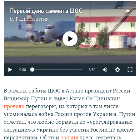
Первый день саммита ШОС
by
Радио Азаттык
No media source currently available
Auto
0:00
3:59
240p
В рамках работы ШОС в Астане президент России
360p
Владимир Путин и лидер Китая Си Цзиньпин
Auto
240p
360p
480p
480p
провели
переговоры, на которых в том числе
720p
упоминалась война России против Украины. Путин
720p
1080p
отметил, что любые форматы по «урегулированию
1080p
ситуации» в Украине без участия России не имеют
перспективы. Об этом
заявил
пресс-секретарь