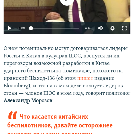
Auto
0:00
4:40
240p
О чем потенциально могут договариваться лидеры
360p
России и Китая в кулуарах ШОС, коснутся ли их
Auto
240p
360p
480p
480p
переговоры возможной разработки в Китае
720p
ударного беспилотника-комикадзе, похожего на
720p
1080p
иранский Шахед-136 (об этом
пишет
издание
1080p
Bloomberg), и что на самом деле волнует лидеров
стран — членов ШОС в этом году, говорит политолог
Александр Морозов
:
Что касается китайских
беспилотников, давайте осторожнее