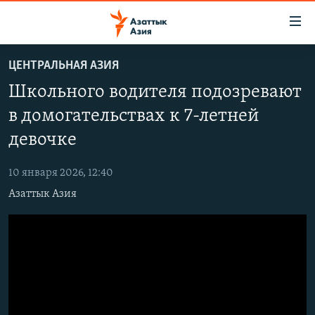
Доступность
ссылок
Вернуться
ЦЕНТРАЛЬНАЯ АЗИЯ
к
ЦЕНТРАЛЬНАЯ АЗИЯ
Школьного водителя подозревают
основному
НОВОСТИ
КАЗАХСТАН
содержанию
в домогательствах к 7-летней
ВОЙНА В УКРАИНЕ
Вернутся
КЫРГЫЗСТАН
девочке
к
НА ДРУГИХ ЯЗЫКАХ
УЗБЕКИСТАН
главной
10 января 2026, 12:40
ТАДЖИКИСТАН
ҚАЗАҚША
навигации
ПОДПИШИТЕСЬ НА НАС В СОЦСЕТЯХ
Азаттык Азия
Вернутся
КЫРГЫЗЧА
к
ЎЗБЕКЧА
поиску
ТОҶИКӢ
Все сайты РСЕ/РС
TÜRKMENÇE