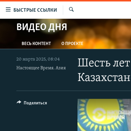
Доступность
БЫСТРЫЕ ССЫЛКИ
ссылок
Искать
Вернуться
ВИДЕО ДНЯ
ЦЕНТРАЛЬНАЯ АЗИЯ
к
НОВОСТИ
КАЗАХСТАН
основному
ВЕСЬ КОНТЕНТ
О ПРОЕКТЕ
содержанию
ВОЙНА В УКРАИНЕ
КЫРГЫЗСТАН
Вернутся
НА ДРУГИХ ЯЗЫКАХ
УЗБЕКИСТАН
к
20 марта 2025, 08:04
Шесть лет
главной
Настоящее Время. Азия
ТАДЖИКИСТАН
ҚАЗАҚША
навигации
Казахстан
КЫРГЫЗЧА
Вернутся
к
ЎЗБЕКЧА
поиску
ТОҶИКӢ
Поделиться
TÜRKMENÇE