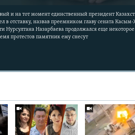
ервый и на тот момент единственный президент Казахст
ел в отставку, назвав преемником главу сената Касым
сти Нурсултана Назарбаева продолжался еще некоторое 
ремя протестов памятник ему снесут
Auto
240p
360p
720p
1080p