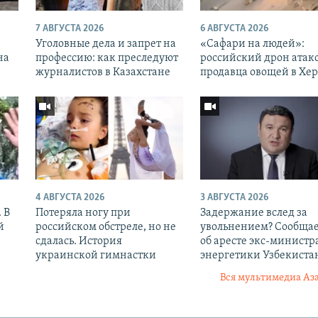
7 АВГУСТА 2026
6 АВГУСТА 2026
Уголовные дела и запрет на
«Cафари на людей»:
на
профессию: как преследуют
российский дрон атак
журналистов в Казахстане
продавца овощей в Хе
4 АВГУСТА 2026
3 АВГУСТА 2026
 В
Потеряла ногу при
Задержание вслед за
й
российском обстреле, но не
увольнением? Сообщае
сдалась. История
об аресте экс-министр
украинской гимнастки
энергетики Узбекиста
Вся мультимедиа Аз