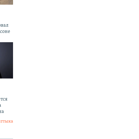
овал
рсоне
тся
а
на
аттыка