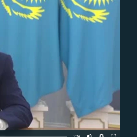
able
Auto
2:34