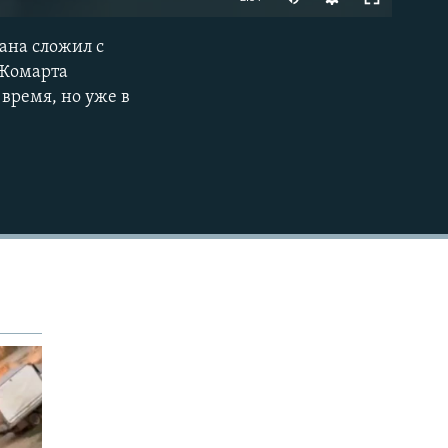
240p
ана сложил с
EMBED
360p
-Жомарта
время, но уже в
480p
720p
1080p
480p