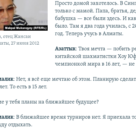
Просто домой захотелось. В Син
только с мамой. Папа, братья, д
бабушка — все были здесь. И как
было. Там я два года училась, с 2
год. Теперь учусь в Алматы.
, отец Жансаи
аты, 27 июня 2012
Азаттык
: Твоя мечта — побить р
китайской шахматистки Хоу Юф
чемпионкой мира в 16 лет, — не
малик
: Нет, я всё еще мечтаю об этом. Планирую сделат
ет. То есть в 15 лет.
ие у тебя планы на ближайшее будущее?
малик
: В ближайшее время турниров нет. Я приехала т
уду отдыхать.