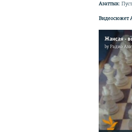
Азаттык
: Пус
Видеосюжет А
Жансая - в
by
Радио Аза