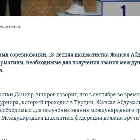
бедителей.
ых соревнований, 13-летняя шахматистка Жансая Аб
рмативы, необходимые для получения звания между
а.
стки Данияр Аширов говорит, что в сентябре во врем
урнира, который проходил в Турции, Жансая Абдума
еобходимые для получения звания международного гр
а Международная шахматная федерация должна вручи