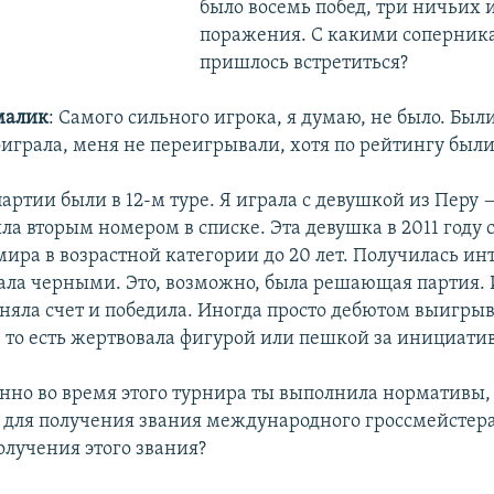
было восемь побед, три ничьих 
поражения. С какими соперник
пришлось встретиться?
малик
: Самого сильного игрока, я думаю, не было. Был
оиграла, меня не переигрывали, хотя по рейтингу был
артии были в 12-м туре. Я играла с девушкой из Перу 
ла вторым номером в списке. Эта девушка в 2011 году 
ира в возрастной категории до 20 лет. Получилась ин
рала черными. Это, возможно, была решающая партия. 
вняла счет и победила. Иногда просто дебютом выигрыв
 то есть жертвовала фигурой или пешкой за инициатив
нно во время этого турнира ты выполнила нормативы,
для получения звания международного гроссмейстера
олучения этого звания?