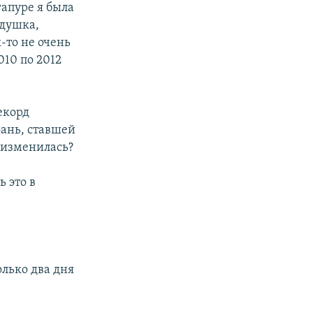
гапуре я была
едушка,
-то не очень
010 по 2012
екорд
ань, ставшей
 изменилась?
ь это в
олько два дня