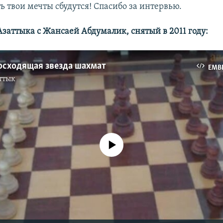
ть твои мечты сбудутся! Спасибо за интервью.
заттыка с Жансаей Абдумалик, снятый в 2011 году:
осходящая звезда шахмат
EMB
ттык
No media source currently available