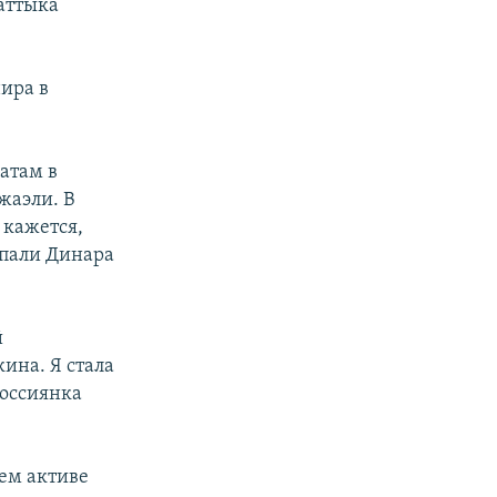
аттыка
ира в
атам в
жаэли. В
 кажется,
упали Динара
й
ина. Я стала
россиянка
оем активе