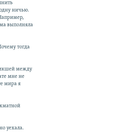
лнить
 одну ничью.
 Например,
ама выполняла
Почему тогда
зникшей между
ате мне не
те мира я
ахматной
вно уехала.