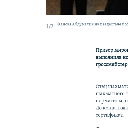
Жансая Абдумалик на пьедестале по
1/7
Призер миров
выполнила но
гроссмейстер
Отец шахмати
шахматного т
нормативы, н
До конца год
сертификат.