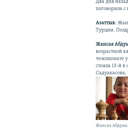
Два дня наза
поговорила с 
Азаттык
: Жан
Турции. Позд
Жансая Абду
возрастной ка
чемпионате уч
стояла 13-й в
Садуакасова,
Жансая Абдумал