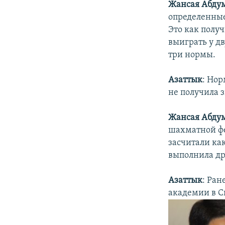
Жансая Абду
определенные
Это как получ
выиграть у д
три нормы.
Азаттык
: Нор
не получила 
Жансая Абду
шахматной фе
засчитали как
выполнила др
Азаттык
: Ран
академии в С