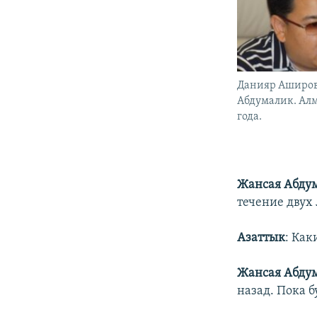
Данияр Аширов
Абдумалик. Алм
года.
Жансая Абду
течение двух л
Азаттык
: Как
Жансая Абду
назад. Пока б