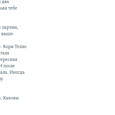
и два
ами тебе
и партии,
и выше.
— Кори Телло
стала
тересная
И после
ала. Иногда
у.
. Каковы