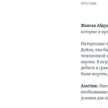
2011 года.
Жансая Абду
которые я пр
Интересные п
Дейзи, она бы
чемпионкой м
партия. Я иг
дебюта я сра
были жертвы,
Азаттык
: Име
необходимые 
условия для п