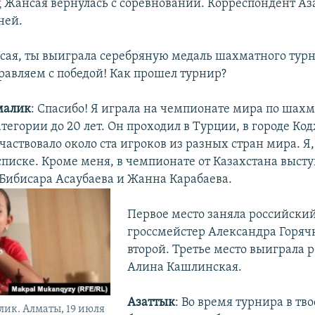
д Жансая вернулась с соревнований. Корреспондент Аз
ней.
сая, ты выиграла серебряную медаль шахматного турн
равляем с победой! Как прошел турнир?
малик
: Спасибо! Я играла на чемпионате мира по шахм
тегории до 20 лет. Он проходил в Турции, в городе Код
аствовало около ста игроков из разных стран мира. Я,
 списке. Кроме меня, в чемпионате от Казахстана выст
 Бибисара Асаубаева и Жанна Карабаева.
Первое место заняла российски
гроссмейстер Александра Горячк
второй. Третье место выиграла 
Алина Кашлинская.
Азаттык
: Во время турнира в тв
ик. Алматы, 19 июля