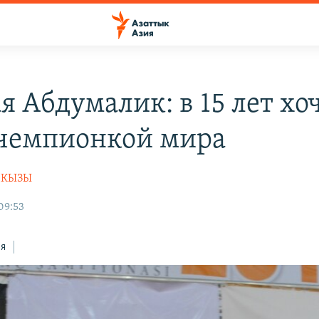
я Абдумалик: в 15 лет хо
 чемпионкой мира
НКЫЗЫ
09:53
ся