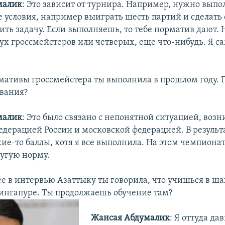
малик
: Это зависит от турнира. Например, нужно выпо
 условия, например выиграть шесть партий и сделать
ить задачу. Если выполняешь, то тебе норматив дают.
вух гроссмейстеров или четверых, еще что-нибудь. Я с
мативы гроссмейстера ты выполнила в прошлом году. 
звания?
малик
: Это было связано с непонятной ситуацией, во
дерацией России и московской федерацией. В результ
ие-то баллы, хотя я все выполнила. На этом чемпиона
угую норму.
ее в интервью Азаттыку ты говорила, что учишься в ш
ингапуре. Ты продолжаешь обучение там?
Жансая Абдумалик
: Я оттуда да