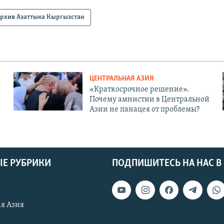
рхив Азаттыка Кыргызстан
ЦЕНТРАЛЬНАЯ АЗИЯ
«Краткосрочное решение».
Почему амнистии в Центральной
Азии не панацея от проблемы?
Е РУБРИКИ
ПОДПИШИТЕСЬ НА НАС В
я Азия