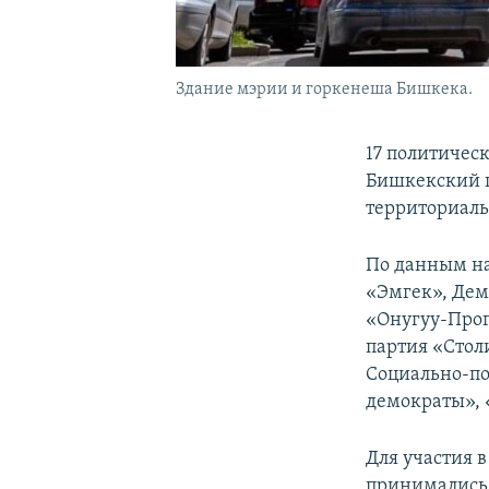
Здание мэрии и горкенеша Бишкека.
17 политичес
Бишкекский г
территориаль
По данным на
«Эмгек», Дем
«Онугуу-Прог
партия «Стол
Социально-по
демократы», 
Для участия 
принимались 