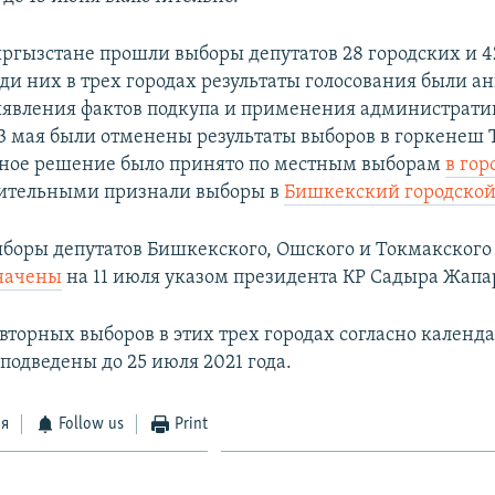
Кыргызстане прошли выборы депутатов 28 городских и
ди них в трех городах результаты голосования были 
ыявления фактов подкупа и применения администрати
 3 мая были отменены результаты выборов в горкенеш 
ное решение было принято по местным выборам
в гор
вительными признали выборы в
Бишкекский городско
боры депутатов Бишкекского, Ошского и Токмакского
начены
на 11 июля указом президента КР Садыра Жапа
овторных выборов в этих трех городах согласно календ
подведены до 25 июля 2021 года.
ся
Follow us
Print