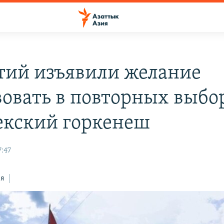
ртий изъявили желание
вовать в повторных выбо
кский горкенеш
7:47
ся