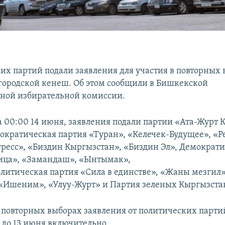
ких партий подали заявления для участия в повторных 
ородской кенеш. Об этом сообщили в Бишкекской
ной избирательной комиссии.
 00:00 14 июня, заявления подали партии «Ата-Журт 
ократическая партия «Туран», «Келечек-Будущее», «Р
ресс», «Биздин Кыргызстан», «Биздин Эл», Демократ
ица», «Замандаш», «Ынтымак»,
литическая партия «Сила в единстве», «Жаны мезгил»
«Ишеним», «Улуу-Журт» и Партия зеленых Кыргызста
в повторных выборах заявления от политических парти
до 13 июня включительно.