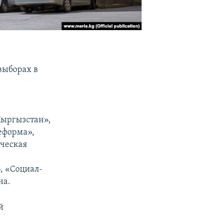
выборах в
Кыргызстан»,
еформа»,
ическая
, «Социал-
на.
й