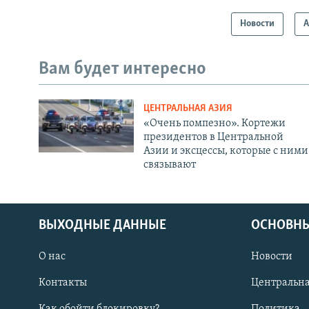
Новости
А
Вам будет интересно
ЦЕНТРАЛЬНАЯ АЗИЯ
«Очень помпезно». Кортежи
президентов в Центральной
Азии и эксцессы, которые с ними
связывают
ВЫХОДНЫЕ ДАННЫЕ
ОСНОВНЫ
О нас
Новости
Контакты
Центральна
Как обойти блокировку?
Политика