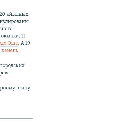
 420 айылных
аннулированы
вного
Токмака, 11
оде Оше
. А 19
й кенеш
.
 городских
рова.
арному плану