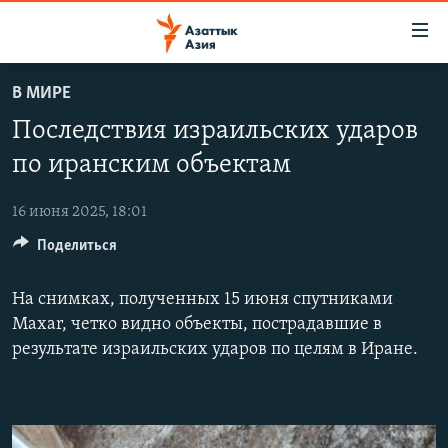
Доступность
ссылок
Вернуться
В МИРЕ
к
ЦЕНТРАЛЬНАЯ АЗИЯ
Последствия израильских ударов
основному
НОВОСТИ
КАЗАХСТАН
содержанию
по иранским объектам
ВОЙНА В УКРАИНЕ
Вернутся
КЫРГЫЗСТАН
к
16 июня 2025, 18:01
НА ДРУГИХ ЯЗЫКАХ
УЗБЕКИСТАН
главной
Поделиться
ТАДЖИКИСТАН
ҚАЗАҚША
навигации
ПОДПИШИТЕСЬ НА НАС В СОЦСЕТЯХ
Вернутся
КЫРГЫЗЧА
На снимках, полученных 15 июня спутниками
к
Maxar, четко видно объекты, пострадавшие в
ЎЗБЕКЧА
поиску
результате израильских ударов по целям в Иране.
ТОҶИКӢ
Все сайты РСЕ/РС
TÜRKMENÇE