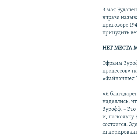
3 мая Будапе
вправе назыв
приговоре 194
принудить ве
НЕТ МЕСТА 
Эфраим Зуроф
процессов» н
«Файнэншел 
«Я благодарен
надеялись, ч
Зурофф. – Эт
и, поскольку 
состоится. З
игнорирован