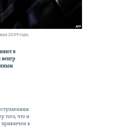
мая 2009 года.
иняют в
й венгр
енным
еступлениям
 того, что и
 привлечен к