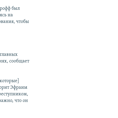
урофф был
ясь на
ования, чтобы
 главных
иях, сообщает
екоторые]
ворит Эфраим
реступником,
важно, что он