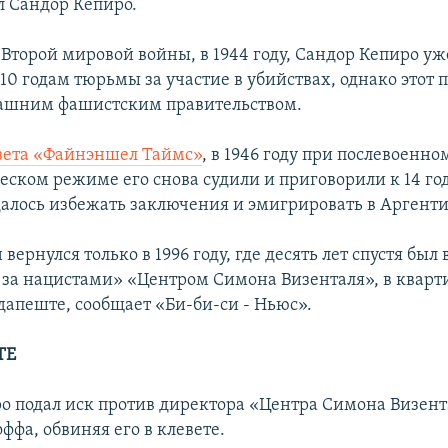
л Сандор Кепиро.
 Второй мировой войны, в 1944 году, Сандор Кепиро уж
10 годам тюрьмы за участие в убийствах, однако этот 
дашним фашистским правительством.
зета «Файнэншeл Таймс»
, в 1946 году при послевоенно
ском режиме его снова судили и приговорили к 14 г
далось избежать заключения и эмигрировать в Аргенти
 вернулся только в 1996 году, где десять лет спустя бы
за нацистами» «Центром Симона Визенталя», в кварт
дапеште, сообщает «Би-би-си - Ньюс».
ТЕ
о подал иск против директора «Центра Симона Визент
фа, обвиняя его в клевете.