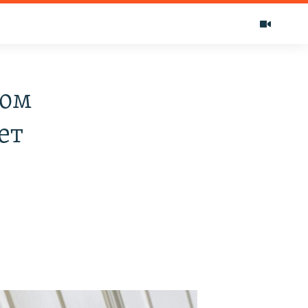
вом
ет