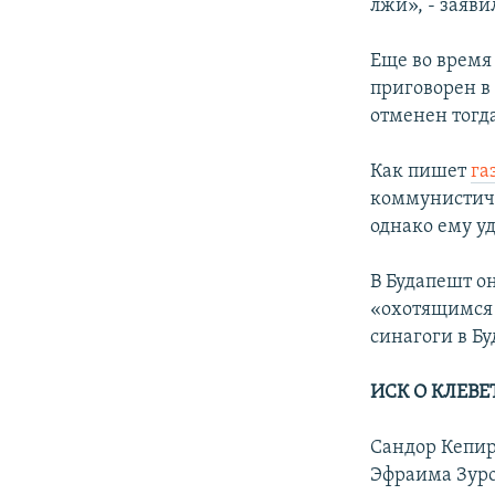
лжи», - заяви
Еще во время
приговорен в 
отменен тог
Как пишет
га
коммунистиче
однако ему у
В Будапешт он
«охотящимся 
синагоги в Бу
ИСК О КЛЕВЕ
Сандор Кепир
Эфраима Зуроф