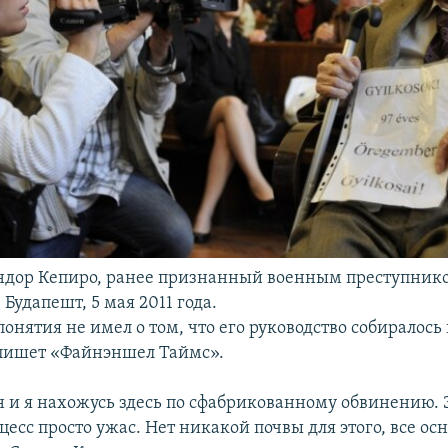
ндор Кепиро, ранее признанный военным преступнико
 Будапешт, 5 мая 2011 года.
онятия не имел о том, что его руководство собиралось
 пишет «Файнэншел Таймс».
н и я нахожусь здесь по сфабрикованному обвинению. 
есс просто ужас. Нет никакой почвы для этого, все ос