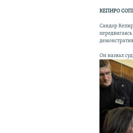
КЕПИРО СОП
Сандор Кепиро
передвигаясь 
демонстратив
Он назвал суд