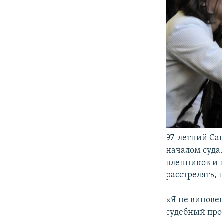
97-летний Са
началом суда.
пленников и п
расстрелять,
«Я не винове
судебный проц