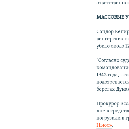
ответственно
МАССОВЫЕ У
Сандор Кепир
венгерских во
убито около 
"Согласно су
командование
1942 года, - 
подозреваетс
берегах Дуная
Прокурор Зсо
«непосредстве
погрузили в г
Ньюс»
.