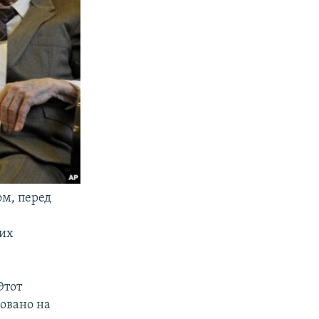
м, перед
 их
Этот
новано на