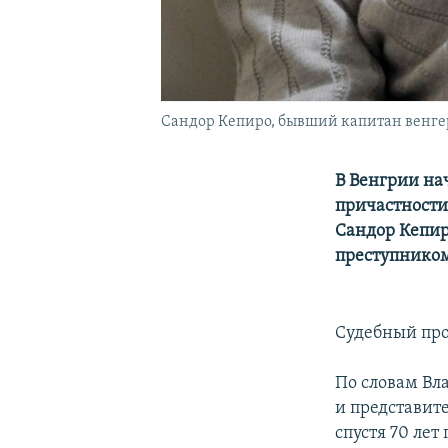
Сандор Кепиро, бывший капитан венгерс
В Венгрии нач
причастности 
Сандор Кепи
преступником
Судебный проц
По словам Вл
и представит
спустя 70 ле