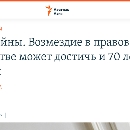
Ы
ойны. Возмездие в право
тве может достичь и 70 л
я
А
0
ся