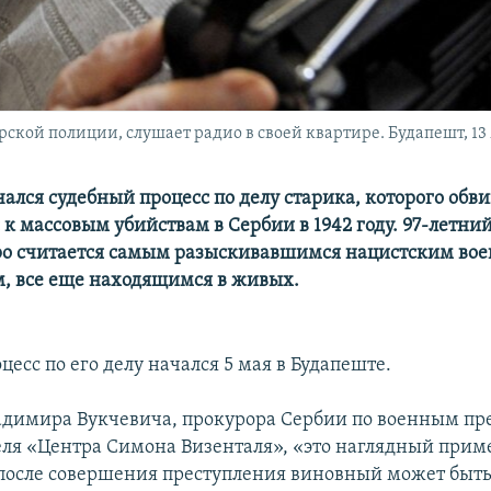
кой полиции, слушает радио в своей квартире. Будапешт, 13 
ался судебный процесс по делу старика, которого обв
к массовым убийствам в Сербии в 1942 году. 97-летни
ро считается самым разыскивавшимся нацистским во
, все еще находящимся в живых.
есс по его делу начался 5 мая в Будапеште.
адимира Вукчевича, прокурора Сербии по военным пр
еля «Центра Симона Визенталя», «это наглядный пример
т после совершения преступления виновный может быть