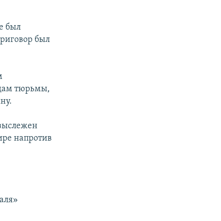
е был
приговор был
м
одам тюрьмы,
ну.
л выслежен
ире напротив
аля»