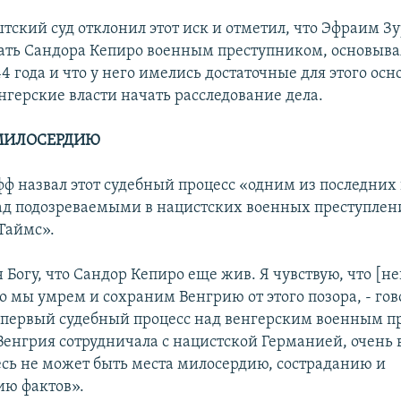
штский суд отклонил этот иск и отметил, что Эфраим З
ать Сандора Кепиро военным преступником, основыва
4 года и что у него имелись достаточные для этого осн
нгерские власти начать расследование дела.
МИЛОСЕРДИЮ
ф назвал этот судебный процесс «одним из последних
ад подозреваемыми в нацистских военных преступлен
Таймс».
 Богу, что Сандор Кепиро еще жив. Я чувствую, что [н
то мы умрем и сохраним Венгрию от этого позора, - го
о первый судебный процесс над венгерским военным п
Венгрия сотрудничала с нацистской Германией, очень 
десь не может быть места милосердию, состраданию и
ию фактов».