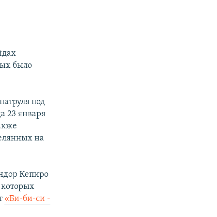
йдах
рых было
патруля под
а 23 января
акже
релянных на
андор Кепиро
, которых
ет
«Би-би-си -