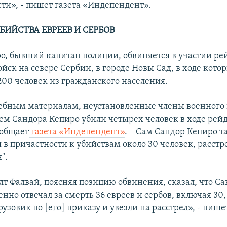
сти», - пишет газета «Индепендент».
БИЙСТВА ЕВРЕЕВ И СЕРБОВ
о, бывший капитан полиции, обвиняется в участии ре
йск на севере Сербии, в городе Новы Сад, в ходе кото
1200 человек из гражданского населения.
дебным материалам, неустановленные члены военного 
м Сандора Кепиро убили четырех человек в ходе рейд
сообщает
газета «Индепендент»
. – Сам Сандор Кепиро т
я в причастности к убийствам около 30 человек, расст
".
лт Фалвай, поясняя позицию обвинения, сказал, что С
нно отвечал за смерть 36 евреев и сербов, включая 30
рузовик по [его] приказу и увезли на расстрел», - пиш