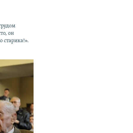
 трудом
то, он
 старика!».