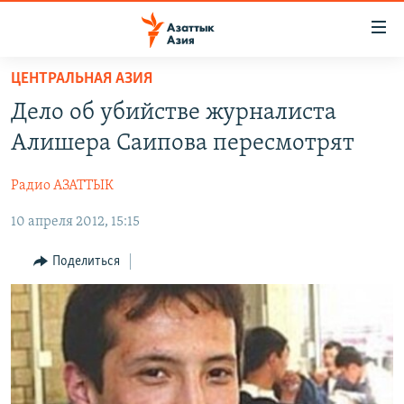
Доступность
ссылок
Вернуться
ЦЕНТРАЛЬНАЯ АЗИЯ
к
ЦЕНТРАЛЬНАЯ АЗИЯ
Дело об убийстве журналиста
основному
НОВОСТИ
КАЗАХСТАН
содержанию
Алишера Саипова пересмотрят
ВОЙНА В УКРАИНЕ
Вернутся
КЫРГЫЗСТАН
к
Радио АЗАТТЫК
НА ДРУГИХ ЯЗЫКАХ
УЗБЕКИСТАН
главной
10 апреля 2012, 15:15
ТАДЖИКИСТАН
ҚАЗАҚША
навигации
ПОДПИШИТЕСЬ НА НАС В СОЦСЕТЯХ
Вернутся
КЫРГЫЗЧА
Поделиться
к
ЎЗБЕКЧА
поиску
ТОҶИКӢ
Все сайты РСЕ/РС
TÜRKMENÇE