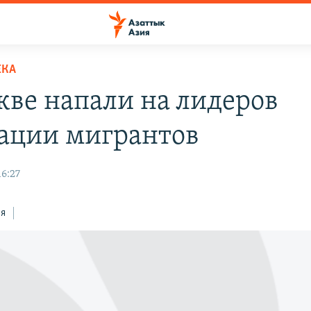
ЕКА
кве напали на лидеров
ации мигрантов
16:27
ся