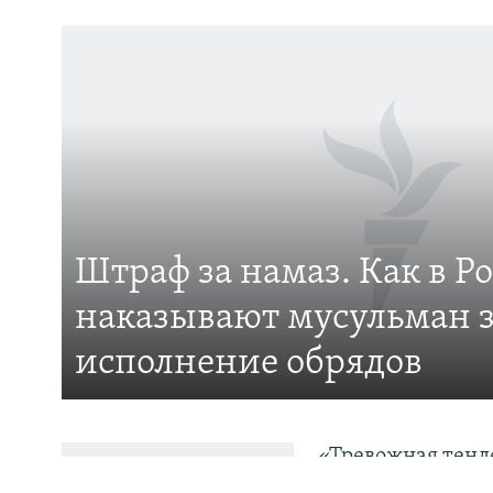
Штраф за намаз. Как в Р
ПОДПИШИТЕСЬ НА НАС В СОЦСЕТЯХ
наказывают мусульман 
исполнение обрядов
Все сайты РСЕ/РС
«Тревожная тенде
медиасообществе