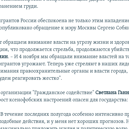
ранением груди.
грантов России обеспокоена не только этим нападение
опубликовано обращение к мэру Москвы Сергею Собя
т обращаем внимание власти на угрозу жизни и здор
им, что продолжается стрельба, продолжаются убийств
мин
. – И 4 ноября мы обращали внимание властей на т
игрантов угрожают. Теперь уже стреляют в наших лиде
внимания правоохранительные органы и власти города,
дем реагировать жестко".
 организации "Гражданское содействие"
Светлана Ган
рост ксенофобских настроений опасен для государства:
"В течение последних полугода особенно интенсивно п
подобные действия, и у меня нет хороших прогнозов.
максимально приложить усилия и политическую волю,