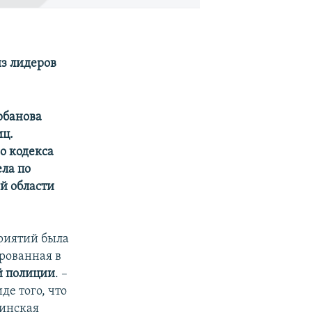
з лидеров
рбанова
иц.
о кодекса
ела по
й области
риятий была
рованная в
й полиции
. –
де того, что
синская