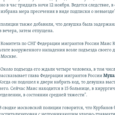
о в час тридцать ночи 12 ноября. Ведется следствие, 
избрана мера пресечения в виде подписки о невыезде"
 полиции также добавили, что девушка была задержан
в вечера, затем отпущена.
 Комитета по СНГ Федерации мигрантов России Маис 
ьтате вооруженного нападения возле подъезда своего 
 Москве.
"Около подъезда его ждали четыре человека, в том числ
рассказывает глава Федерации мигрантов России
Муха
Когда он подошел к двери набрать код, то девушка выс
него. Сейчас Маис находится в 15 больнице, в хирурги
отделении, в состоянии средней тяжести".
В сводке московской полиции говорится, что Курбанов 
госпитализирован с непроникающим ударно-травмат