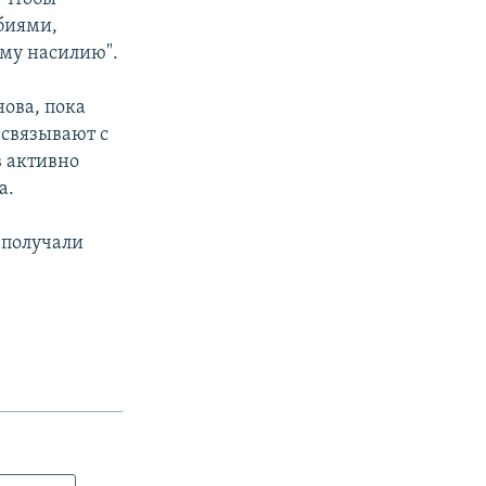
биями,
ому насилию".
ова, пока
 связывают с
в активно
а.
 получали