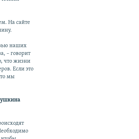
м. На сайте
нину.
овью наших
а, – говорит
о, что жизни
ров. Если это
 то мы
нушкина
роисходят
 Необходимо
 чтобы