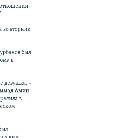
в отношении
.
а во вторник
Курбанов был
дома в
е девушка, –
ммад Амин
. –
трелила в
ческом
был
ическим