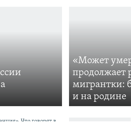
«Может умер
оссии
продолжает 
за
мигрантки: 
и на родине
нция». Что говорят в
 об аресте журналиста