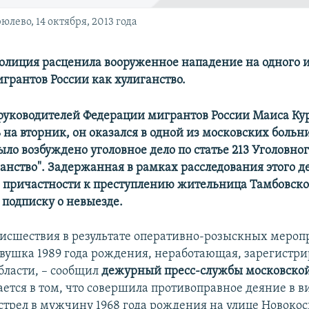
лево, 14 октября, 2013 года
олиция расценила вооруженное нападение на одного и
грантов России как хулиганство.
 руководителей Федерации мигрантов России Маиса Ку
 на вторник, он оказался в одной из московских больн
ло возбуждено уголовное дело по статье 213 Уголовног
анство". Задержанная в рамках расследования этого д
 причастности к преступлению жительница Тамбовско
 подписку о невыезде.
оисшествия в результате оперативно-розыскных мероп
вушка 1989 года рождения, неработающая, зарегистри
бласти, – сообщил
дежурный пресс-службы московско
ется в том, что совершила противоправное деяние в ви
стрел в мужчину 1968 года рождения на улице Новоко