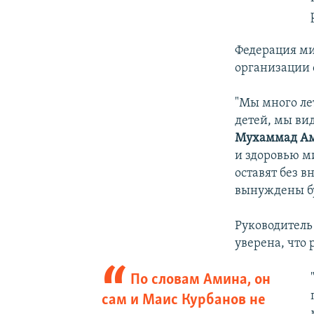
Федерация ми
организации 
"Мы много ле
детей, мы вид
Мухаммад А
и здоровью м
оставят без 
вынуждены бу
Руководитель
уверена, что 
По словам Амина, он
сам и Маис Курбанов не