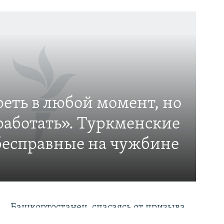
еть в любой момент, но
работать». Туркменские
бесправные на чужбине
Башкортостанец, спасаясь от призыва,
спрыгнул с поезда в Литве