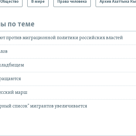
Общество
В мире
Права человека
Архив Азаттыка К
ы по теме
ют против миграционной политики российских властей
олов
 кладбищем
ращаются
усский марш
рный список" мигрантов увеличивается