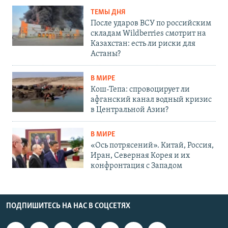
ТЕМЫ ДНЯ
После ударов ВСУ по российским
складам Wildberries смотрит на
Казахстан: есть ли риски для
Астаны?
В МИРЕ
Кош-Тепа: спровоцирует ли
афганский канал водный кризис
в Центральной Азии?
В МИРЕ
«Ось потрясений». Китай, Россия,
Иран, Северная Корея и их
конфронтация с Западом
ПОДПИШИТЕСЬ НА НАС В СОЦСЕТЯХ