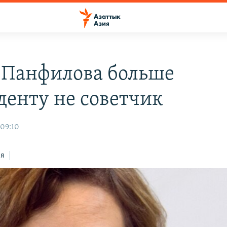
 Панфилова больше
денту не советчик
 09:10
ся