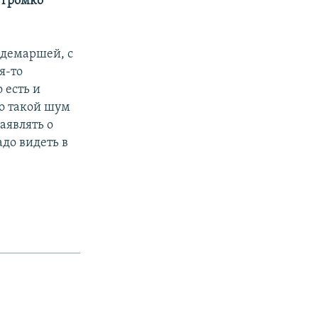
, громко
 демаршей, с
я-то
 есть и
то такой шум
аявлять о
Надо видеть в