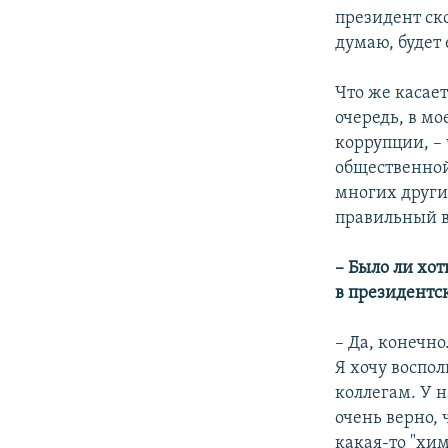
президент ско
думаю, будет
Что же касает
очередь, в м
коррупции, –
общественной 
многих други
правильный 
– Было ли хот
в президентс
– Да, конечно
Я хочу воспол
коллегам. У 
очень верно,
какая-то "хи