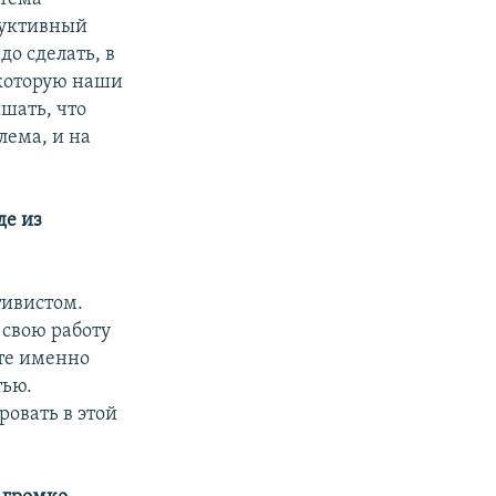
руктивный
до сделать, в
 которую наши
шать, что
лема, и на
де из
тивистом.
 свою работу
оте именно
тью.
ровать в этой