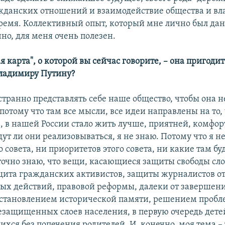
жданских отношений и взаимодействие общества и вла
емя. Коллективный опыт, который мне лично был дан
но, для меня очень полезен.
я карта", о которой вы сейчас говорите, – она пригоди
ладимиру Путину?
странно представлять себе наше общество, чтобы она н
потому что там все мысли, все идеи направлены на то,
, в нашей России стало жить лучше, приятней, комфор
дут ли они реализовываться, я не знаю. Потому что я н
о совета, ни приоритетов этого совета, ни какие там бу
 точно знаю, что вещи, касающиеся защиты свободы сло
щита гражданских активистов, защиты журналистов о
ых действий, правовой реформы, далеки от завершени
сстановлением исторической памяти, решением пробл
езащищенных слоев населения, в первую очередь дете
ихся без попечения родителей. И, конечно, моя тема –