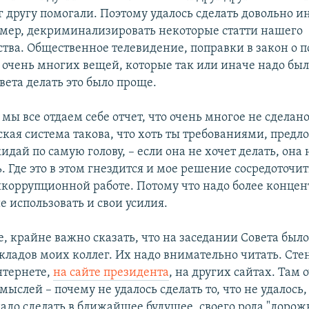
г другу помогали. Поэтому удалось сделать довольно 
мер, декриминализировать некоторые статти нашего
ства. Общественное телевидение, поправки в закон о 
очень многих вещей, которые так или иначе надо было
вета делать это было проще.
 мы все отдаем себе отчет, что очень многое не сделан
кая система такова, что хоть ты требованиями, пред
дай по самую голову, – если она не хочет делать, она 
. Где это в этом гнездится и мое решение сосредоточит
коррупционной работе. Потому что надо более конце
 использовать и свои усилия.
, крайне важно сказать, что на заседании Совета был
кладов моих коллег. Их надо внимательно читать. Ст
нтернете,
на сайте президента
, на других сайтах. Там 
 мыслей – почему не удалось сделать то, что не удалось,
адо сделать в ближайшее будущее, своего рода "дорож