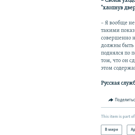
– Своим уходо
"хлопнув две
– Я вообще н
такими показ
совершенно н
должны быть 
поднялся по п
том, что он сд
этом содержан
Русская служ
Поделить
This item is part of
В мире
А