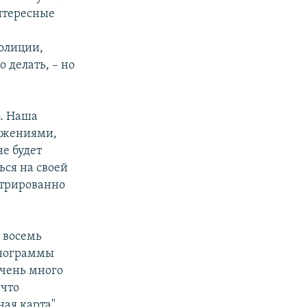
интересные
полиции,
 делать, – но
о. Наша
ложениями,
не будет
ься на своей
нтрированно
о восемь
енограммы
очень много
 что
ная карта"