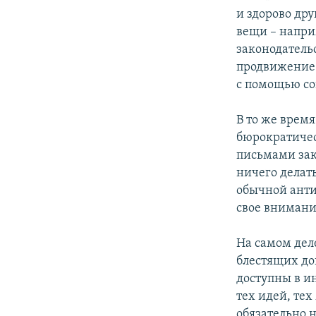
и здорово дру
вещи – напри
законодатель
продвижение 
с помощью со
В то же время
бюрократичес
письмами заки
ничего делать
обычной анти
свое внимание
На самом деле
блестящих до
доступны в и
тех идей, тех
обязательно н