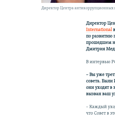
Директор Центра антикоррупционных ис
Директор Це
International
в
по развитию 
прошедшем на
Дмитрия Мед
В интервью 
– Вы уже трет
совета. Были
они уходят в 
вызван ваш у
– Каждый ухо
что Совет в э