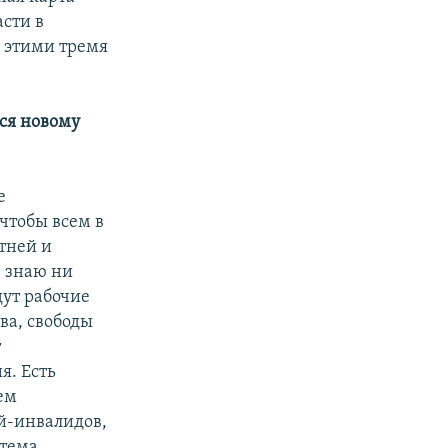
сти в
 этими тремя
тся новому
е
 чтобы всем в
тней и
е знаю ни
дут рабочие
ва, свободы
т
я. Есть
ем
й-инвалидов,
 тема