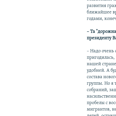
развития гра
ближайшее вр
годами, конеч
– Та "дорожна
президенту В
– Надо очень 
пригодилась, 
нашей стране
удобней. А бу
состава новог
группы. Но я
собраний, за
насильственн
пробелы с во
мигрантов, н
детей, оставш