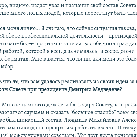
ро, видимо, издаст указ и назначит свой состав Совета
 еще много новых людей, которые перестанут быть чле
ся меня лично... Я считаю, что сейчас ситуация такова,
оей сфере профессиональной деятельности – противоде
 что мне более правильно заниматься обычной гражда
работой, которой я всегда занималась, и сосредоточит
х форматах. Мне кажется, что лично для меня это боле
выбор.
ь что-то, что вам удалось реализовать из своих идей за
ком Совете при президенте Дмитрии Медведеве?
. Мы очень много сделали и благодаря Совету, и паралл
ьзоваться случаем и сказать "большое спасибо" всем с
нас был шикарный состав. Людмила Михайловна Алекс
 что мы никогда не прекратим работать вместе. Потому
мия" между членами советами. Мы друг друга понимали