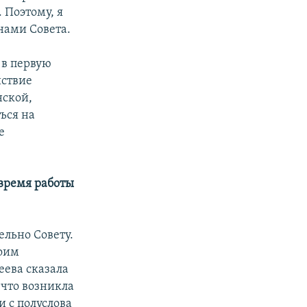
. Поэтому, я
нами Совета.
 в первую
йствие
нской,
ься на
е
 время работы
ельно Совету.
воим
еева сказала
 что возникла
 с полуслова