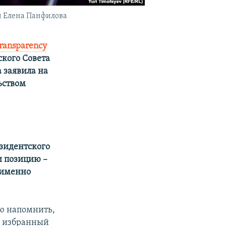
и Елена Панфилова
ransparency
кого Совета
 заявила на
ьством
езидентского
и позицию –
 именно
ею напомнить,
вь избранный