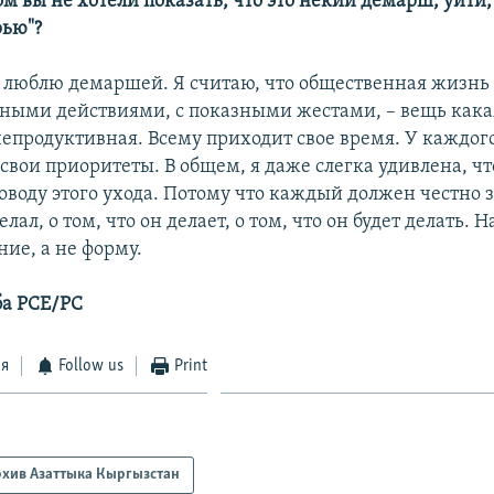
м вы не хотели показать, что это некий демарш, уйти
рью"?
е люблю демаршей. Я считаю, что общественная жизнь
ными действиями, с показными жестами, – вещь кака
епродуктивная. Всему приходит свое время. У каждого
свои приоритеты. В общем, я даже слегка удивлена, ч
оводу этого ухода. Потому что каждый должен честно з
елал, о том, что он делает, о том, что он будет делать. 
ие, а не форму.
ба РСЕ/РС
ся
Follow us
Print
рхив Азаттыка Кыргызстан