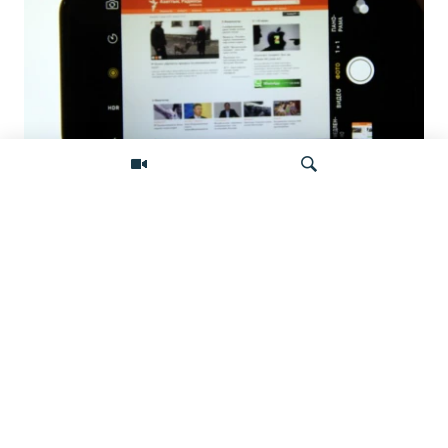
Фейковые жалобы для удаления
неугодного контента: как работает
подпольная индустрия атак на
Искать
независимые СМИ