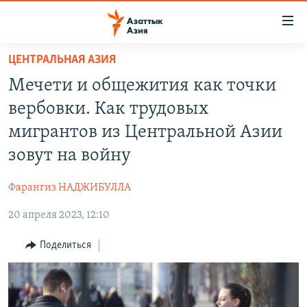
Доступность
ссылок
Вернуться
ЦЕНТРАЛЬНАЯ АЗИЯ
к
ЦЕНТРАЛЬНАЯ АЗИЯ
Мечети и общежития как точки
основному
НОВОСТИ
КАЗАХСТАН
содержанию
вербовки. Как трудовых
ВОЙНА В УКРАИНЕ
Вернутся
КЫРГЫЗСТАН
мигрантов из Центральной Азии
к
НА ДРУГИХ ЯЗЫКАХ
УЗБЕКИСТАН
зовут на войну
главной
ТАДЖИКИСТАН
ҚАЗАҚША
навигации
ПОДПИШИТЕСЬ НА НАС В СОЦСЕТЯХ
Фарангиз НАДЖИБУЛЛА
Вернутся
КЫРГЫЗЧА
к
20 апреля 2023, 12:10
ЎЗБЕКЧА
поиску
Поделиться
ТОҶИКӢ
Все сайты РСЕ/РС
TÜRKMENÇE