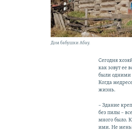
Дом бабушки Абау.
Сегодня хозяй
как зовут ее 
были одними и
Когда медресе
жизнь.
– Здание креп
без пилы – вс
много было. К
ими. Не меньш