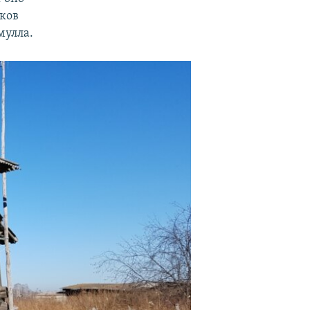
иков
мулла.