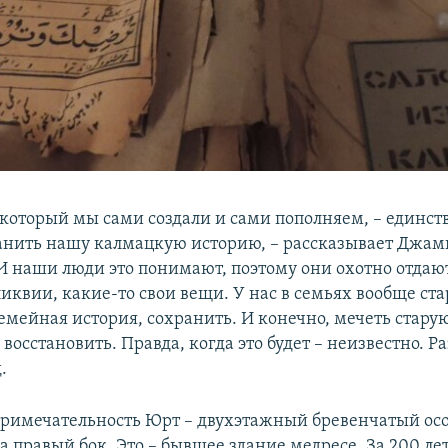
 который мы сами создали и сами пополняем, – единс
анить нашу калмацкую историю, – рассказывает Джам
 И наши люди это понимают, поэтому они охотно отдаю
квии, какие-то свои вещи. У нас в семьях вообще стар
емейная история, сохранить. И конечно, мечеть старую
восстановить. Правда, когда это будет – неизвестно. Р
.
примечательность Юрт – двухэтажный бревенчатый осо
 правый бок. Это – бывшее здание медресе. За 200 ле