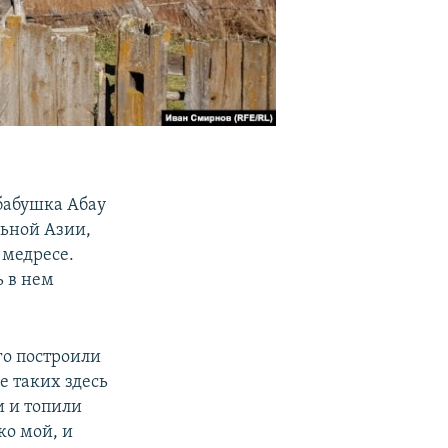
 бабушка Абау
льной Азии,
 медресе.
ь в нем
Его построили
е таких здесь
и и топили
ко мой, и