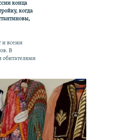
ссии конца
тройку, когда
стантиновы,
т и всеми
ов. В
и обитателями