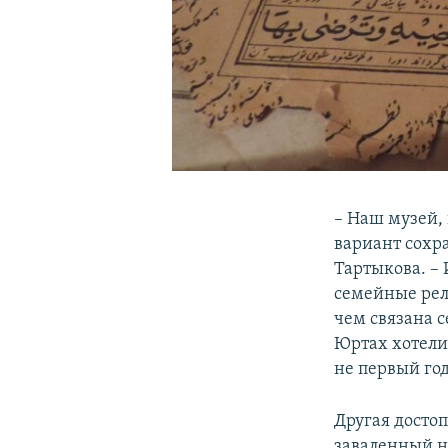
– Наш музей,
вариант сохр
Тартыкова. –
семейные рели
чем связана с
Юртах хотели 
не первый год
Другая досто
заваленный на