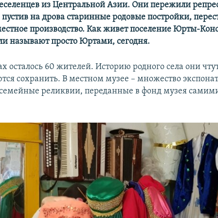
реселенцев из Центральной Азии. Они пережили репре
, пустив на дрова старинные родовые постройки, перес
местное производство. Как живет поселение Юрты-Кон
ли называют просто Юртами, сегодня.
х осталось 60 жителей. Историю родного села они чту
тся сохранить. В местном музее – множество экспонат
 семейные реликвии, переданные в фонд музея самим