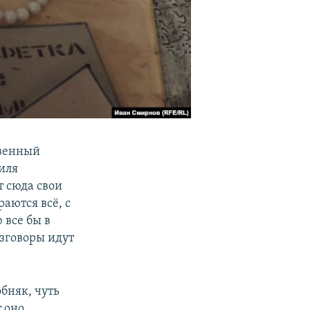
твенный
иля
т сюда свои
аются всё, с
 все бы в
азговоры идут
бняк, чуть
т оно