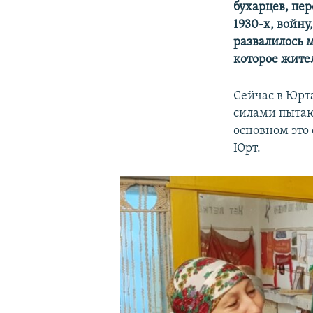
бухарцев, пе
1930-х, войну
развалилось 
которое жите
Сейчас в Юрта
силами пытаю
основном это
Юрт.