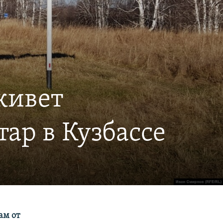
живет
ар в Кузбассе
ам от