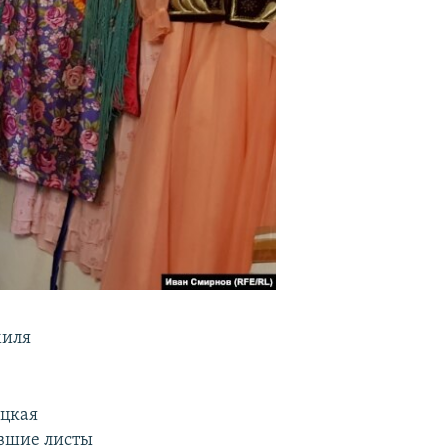
миля
ацкая
евшие листы