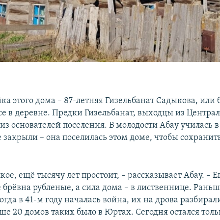
ка этого дома – 87-летняя Гизельбанат Садыкова, или
все в деревне. Предки Гизельбанат, выходцы из Центра
з основателей поселения. В молодости Абау училась в
 закрыли – она поселилась этом доме, чтобы сохранит
кое, ещё тысячу лет простоит, – рассказывает Абау. – 
е брёвна рубленые, а сила дома – в лиственнице. Раньш
огда в 41-м году началась война, их на дрова разбирал
е 20 домов таких было в Юртах. Сегодня остался толь