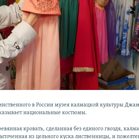
инственного в России музея калмацкой культуры Джа
казывает национальные костюмы.
ревянная кровать, сделанная без единого гвоздя, калм
выточенная из цельного куска лиственницы, и пожелт