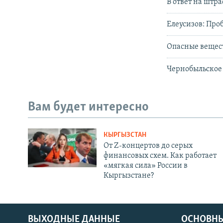
В ответ на штра
Елеусизов: Про
Опасные вещест
Чернобыльское
Вам будет интересно
КЫРГЫЗСТАН
От Z-концертов до серых
финансовых схем. Как работает
«мягкая сила» России в
Кыргызстане?
ВЫХОДНЫЕ ДАННЫЕ
ОСНОВНЫ