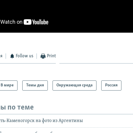
ся
Follow us
Print
В мире
Темы дня
Окружающая среда
Россия
ы по теме
ть-Каменогорск на фото из Аргентины