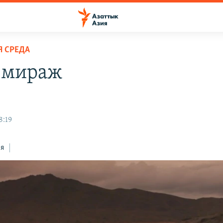
 СРЕДА
-мираж
8:19
ся