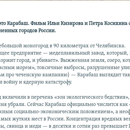
 это Карабаш. Фильм Ильи Кизирова и Петра Косихина 
ненных городов России.
большой моногород в 90 километрах от Челябинска.
щее предприятие — медеплавильный завод, который, 
ормит город, и убивает». Выжженная земля, озеро, ко
асным морем», токсичные выбросы, разрушенные улиц
м про чеченскую кампанию) — Карабаш выглядит так,
л войну и ядерную катастрофу.
д включили в перечень «зон экологического бедствия»,
ечня убрали. Сейчас Карабаш официально числится как
ожным социально-экономическим положением», а нео
самых жутких мест в России. Концентрация вредных в
ы, свинца и меди — в десятки и сотни раз превышает