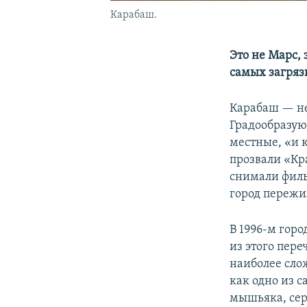
Карабаш.
Это не Марс,
самых загряз
Карабаш — не
Градообразую
местные, «и к
прозвали «Кр
снимали филь
город пережи
В 1996-м горо
из этого пер
наиболее сл
как одно из 
мышьяка, сер