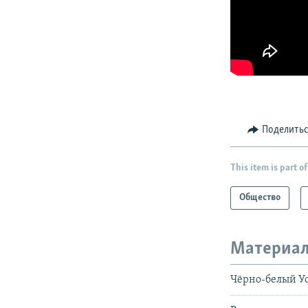
Поделить
This item is part of
Общество
Материал
Чёрно-белый Ус