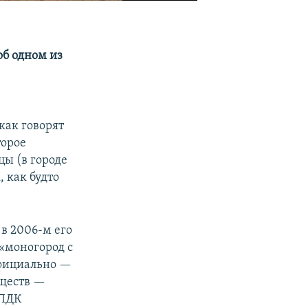
об одном из
как говорят
торое
ы (в городе
 как будто
 в 2006-м его
 «моногород с
фициально —
еществ —
 ПДК