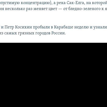
пустимую концентрацию), а река Сак-Елга, на которой
ия несколько раз меняет цвет — от бледно-зеленого к 
 и Петр Косихин пробыли в Карабаше неделю и узнали
из самых грязных городов России.