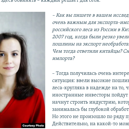
 здесь обвинять – каждый решает для себя.
– Как вы пишете в вашем иссле
очень важным для экспорта-им
российского леса из России в Ки
2007 год, когда были резко уве
пошлины на экспорт необработа
Чем тогда ответили китайцы? 
импорта?
– Тогда получилась очень интер
ситуация: ввели высокие пошли
леса-кругляка в надежде на то, ч
иностранные инвесторы пойдут 
начнут строить индустрию, кото
занималась бы глубокой обработ
Но этого не произошло по ряду 
Действительно, на какой-то моме