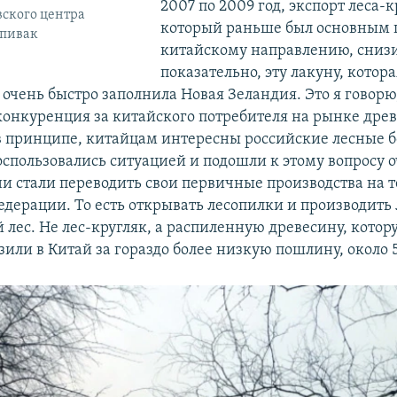
2007 по 2009 год, экспорт леса-к
ского центра
который раньше был основным 
Спивак
китайскому направлению, снизи
показательно, эту лакуну, котора
 очень быстро заполнила Новая Зеландия. Это я говорю
 конкуренция за китайского потребителя на рынке дре
 в принципе, китайцам интересны российские лесные бо
оспользовались ситуацией и подошли к этому вопросу 
ни стали переводить свои первичные производства на
едерации. То есть открывать лесопилки и производить 
 лес. Не лес-кругляк, а распиленную древесину, котор
или в Китай за гораздо более низкую пошлину, около 