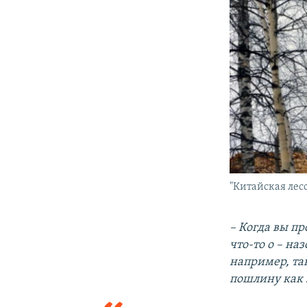
"Китайская лес
– Когда вы п
что-то о – на
например, та
пошлину как 