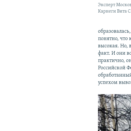
Эксперт Москов
Карнеги Вита 
образовалась,
понятно, что
высокая. Но,
факт. И они в
практично, о
Российской Ф
обработанный
успехом вывоз