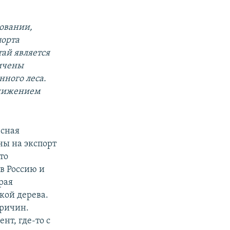
довании,
порта
тай является
личены
нного леса.
Снижением
есная
ны на экспорт
то
в Россию и
рая
кой дерева.
причин.
нт, где-то с