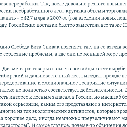
ревопереработки. Так, после довольно резкого повыш
оссии необработанного леса-кругляка объемы торговли
падать – с $2,7 млрд в 2007-м (год введения новых пош
оду. Российские поставки быстро заместила все та же 
дио Свобода Вита Спивак поясняет, где, на ее взгляд 
о серьезные проблемы, а где они по меньшей мере пр
– Для меня разговоры о том, что китайцы хотят выруби
сибирский и дальневосточный лес, выглядят прежде вс
передергивание и эмоциональное восприятие ситуации
далеко не полностью соответствует действительности. Д
есть интерес к лесным запасам в России, но масштаб б
такой серьезный, каким его представляют в интернете
многие из тех экологических активистов, которые вро
за хорошее дело, иногда немножко преувеличивают м
"катастрофы". И самое главное, почему-то обвинения л