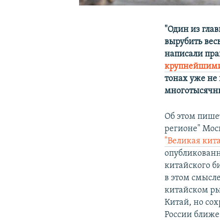
"Один из глав
вырубить вес
написали пра
крупнейшими
тонах уже не
многотысячны
Об этом пише
регионе" Мос
"Великая кит
опубликованн
китайского би
в этом смысле
китайском ры
Китай, но сох
России ближе