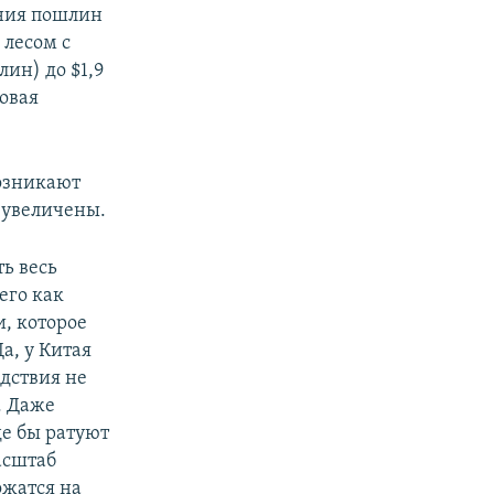
ения пошлин
 лесом с
лин) до $1,9
Новая
возникают
еувеличены.
ть весь
его как
, которое
а, у Китая
едствия не
. Даже
де бы ратуют
асштаб
ожатся на