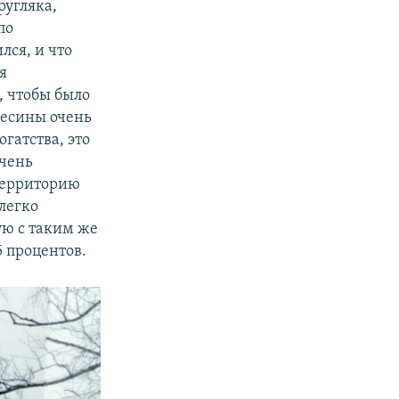
ругляка,
по
лся, и что
я
, чтобы было
весины очень
гатства, это
очень
 территорию
легко
ую с таким же
5 процентов.