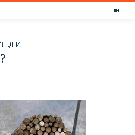
т ли
?