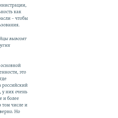
инистрации,
ьность как
расли – чтобы
ьзования.
айцы вывозят
ругих
о основной
енности, это
где
а российский
 у них очень
е и более
 том числе и
верно. Но