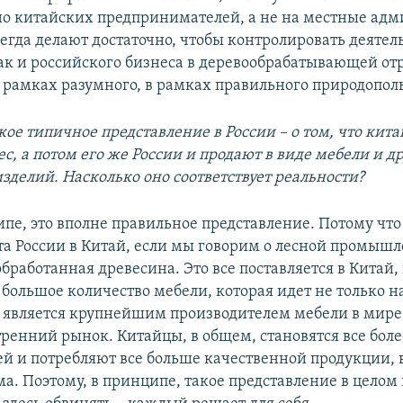
о китайских предпринимателей, а не на местные адм
егда делают достаточно, чтобы контролировать деятел
так и российского бизнеса в деревообрабатывающей от
 в рамках разумного, в рамках правильного природопол
кое типичное представление в России – о том, что кит
с, а потом его же России и продают в виде мебели и д
зделий. Насколько оно соответствует реальности?
ипе, это вполне правильное представление. Потому чт
та России в Китай, если мы говорим о лесной промышл
обработанная древесина. Это все поставляется в Китай, 
 большое количество мебели, которая идет не только н
 является крупнейшим производителем мебели в мире,
ренний рынок. Китайцы, в общем, становятся все боле
ей и потребляют все больше качественной продукции, в
ма. Поэтому, в принципе, такое представление в целом 