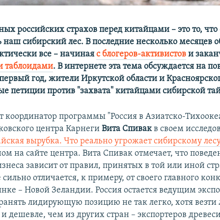
ных российских страхов перед китайцами – это то, что
ь наш сибирский лес. В последние несколько месяцев о
ктически все – начиная
с блогеров-активистов
и закан
 таблоидами
. В интернете эта тема обсуждается на 
 первый год, жители Иркутской области и Красноярско
е петиции против "захвата" китайцами сибирской тай
т координатор программы "Россия в Азиатско-Тихоок
ковского центра Карнеги
Вита Спивак
в своем исследо
айская вырубка. Что реально угрожает сибирскому лесу
ом на сайте центра. Вита Спивак отмечает, что поведе
знеса зависит от правил, принятых в той или иной стр
 сильно отличается, к примеру, от своего главного кон
нке – Новой Зеландии. Россия остается ведущим экспо
ранять лидирующую позицию не так легко, хотя везти 
 и дешевле, чем из других стран – экспортеров древес