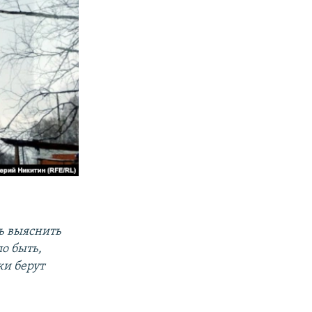
ть выяснить
ло быть,
ки берут