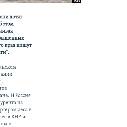
 они хотят
б этом
чивая
повышенных
го края пишут
ги".
еанском
вании
"
,
ние
ане. И Россия
курента на
ртером леса в
лес в КНР из
ины и