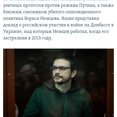
уличных протестов против режима Путина, а также
близким союзником убитого оппозиционного
политика Бориса Немцова. Яшин представил
доклад о российском участии в войне на Донбассе в
Украине, над которым Немцов работал, когда его
застрелили в 2015 году.