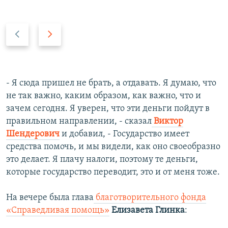
P
N
r
e
e
x
v
t
i
s
- Я сюда пришел не брать, а отдавать. Я думаю, что
o
l
не так важно, каким образом, как важно, что и
u
i
зачем сегодня. Я уверен, что эти деньги пойдут в
s
d
правильном направлении, - сказал
Виктор
s
e
Шендерович
и добавил, - Государство имеет
l
средства помочь, и мы видели, как оно своеобразно
i
это делает. Я плачу налоги, поэтому те деньги,
d
которые государство переводит, это и от меня тоже.
e
На вечере была глава
благотворительного фонда
«Справедливая помощь»
Елизавета Глинка
: