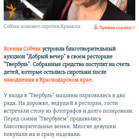
Собчак поможет сиротам Крымска
0:00
0:08:12
Прямая ссылка
EMBED
SHARE
Ксения Собчак
устроила благотворительный
аукцион "Добрый вечер" в своем ресторане
"Твербуль". Собранные средства поступят на счета
детей, которые остались сиротами после
наводнения в Краснодарском крае
.
У входа в "Твербуль" машины парковались в два
ряда. На дорожке, ведущей в ресторан, гости
встречали стену из фотографов и долго позировали.
Перед самим "Твербулем" продавались
благотворительные венки. Многие девушки
покупали их и сразу надевали.