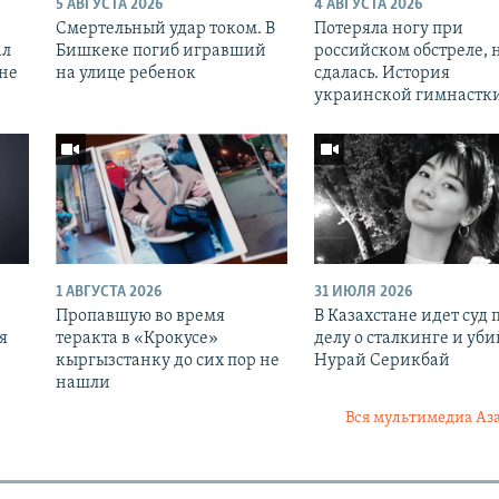
5 АВГУСТА 2026
4 АВГУСТА 2026
Смертельный удар током. В
Потеряла ногу при
ал
Бишкеке погиб игравший
российском обстреле, 
оне
на улице ребенок
сдалась. История
украинской гимнастк
1 АВГУСТА 2026
31 ИЮЛЯ 2026
Пропавшую во время
В Казахстане идет суд 
я
теракта в «Крокусе»
делу о сталкинге и уби
кыргызстанку до сих пор не
Нурай Серикбай
нашли
Вся мультимедиа Аз