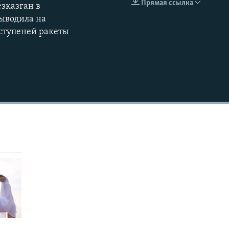
Прямая ссылка
езказган в
EMBED
выводила на
 ступеней ракеты