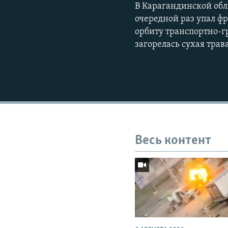
В Карагандинской обла
очередной раз упал ф
орбиту транспортно-г
загорелась сухая трав
Весь контент