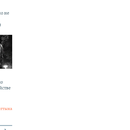
но не
и
по
йстве
аттыка