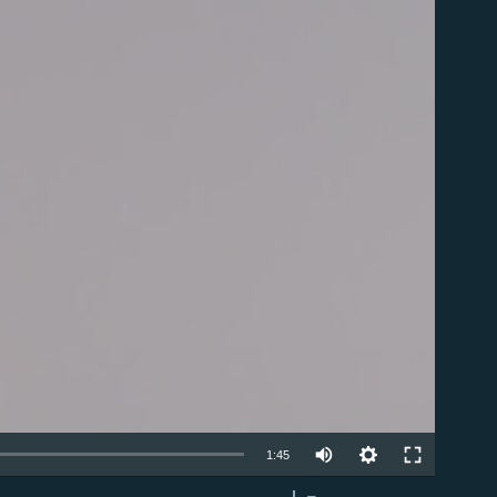
able
1:45