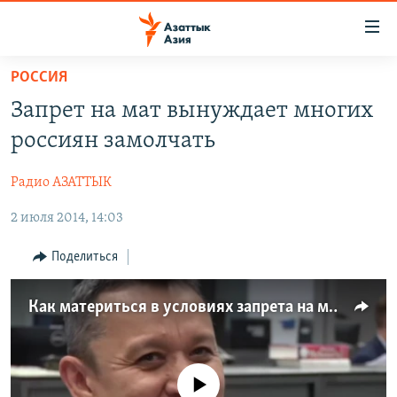
Доступность
ссылок
Вернуться
РОССИЯ
к
ЦЕНТРАЛЬНАЯ АЗИЯ
Запрет на мат вынуждает многих
основному
НОВОСТИ
КАЗАХСТАН
содержанию
россиян замолчать
ВОЙНА В УКРАИНЕ
Вернутся
КЫРГЫЗСТАН
к
Радио АЗАТТЫК
НА ДРУГИХ ЯЗЫКАХ
УЗБЕКИСТАН
главной
2 июля 2014, 14:03
ТАДЖИКИСТАН
ҚАЗАҚША
навигации
ПОДПИШИТЕСЬ НА НАС В СОЦСЕТЯХ
Вернутся
КЫРГЫЗЧА
Поделиться
к
ЎЗБЕКЧА
поиску
Как материться в условиях запрета на мат
ТОҶИКӢ
Все сайты РСЕ/РС
TÜRKMENÇE
No media source currently available