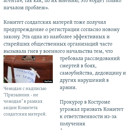
агента», так как, по их мнению, это «будет только
началом проблем».
Комитет солдатских матерей тоже получил
предупреждение о регистрации согласно новому
закону. Эта одна из наиболее эффективных и
старейших общественных организаций часто
вызывала гнев у военного начальства тем,
что
требовала расследований
смертей в боях,
самоубийства, дедовщину и
других нарушений в
армии.
Чемодан с надписью
"Призывник - не
чемодан" в рамках
Прокурор в Костроме
акции Комитета
угрожал призвать Комитет
солдатских матерей.
к ответственности из-за
получения