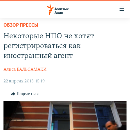
Доступность
ссылок
Вернуться
ОБЗОР ПРЕССЫ
к
ЦЕНТРАЛЬНАЯ АЗИЯ
Некоторые НПО не хотят
основному
НОВОСТИ
КАЗАХСТАН
содержанию
регистрироваться как
ВОЙНА В УКРАИНЕ
Вернутся
КЫРГЫЗСТАН
иностранный агент
к
НА ДРУГИХ ЯЗЫКАХ
УЗБЕКИСТАН
главной
Алиса ВАЛЬСАМАКИ
ТАДЖИКИСТАН
ҚАЗАҚША
навигации
ПОДПИШИТЕСЬ НА НАС В СОЦСЕТЯХ
Вернутся
22 апреля 2013, 15:19
КЫРГЫЗЧА
к
ЎЗБЕКЧА
Поделиться
поиску
ТОҶИКӢ
Все сайты РСЕ/РС
TÜRKMENÇE