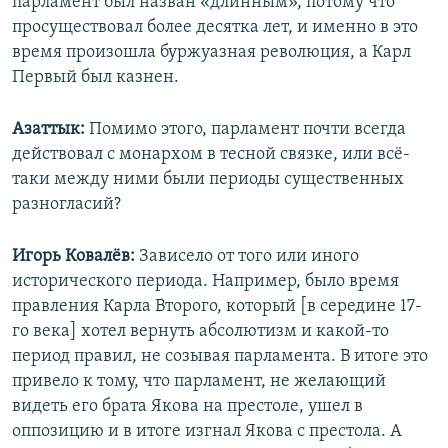
парламент был назван «длинным», потому что
просуществовал более десятка лет, и именно в это
время произошла буржуазная революция, а Карл
Первый был казнен.
Азаттык:
Помимо этого, парламент почти всегда
действовал с монархом в тесной связке, или всё-
таки между ними были периоды существенных
разногласий?
Игорь Ковалёв:
Зависело от того или иного
исторического периода. Например, было время
правления Карла Второго, который [в середине 17-
го века] хотел вернуть абсолютизм и какой-то
период правил, не созывая парламента. В итоге это
привело к тому, что парламент, не желающий
видеть его брата Якова на престоле, ушел в
оппозицию и в итоге изгнал Якова с престола. А