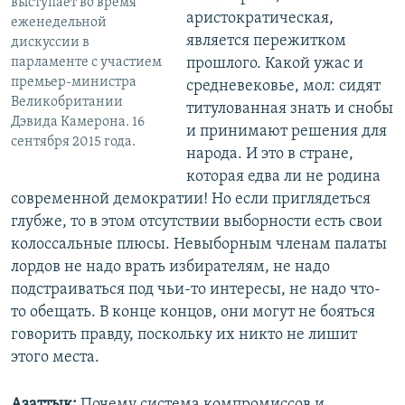
выступает во время
аристократическая,
еженедельной
является пережитком
дискуссии в
прошлого. Какой ужас и
парламенте с участием
премьер-министра
средневековье, мол: сидят
Великобритании
титулованная знать и снобы
Дэвида Камерона. 16
и принимают решения для
сентября 2015 года.
народа. И это в стране,
которая едва ли не родина
современной демократии! Но если приглядеться
глубже, то в этом отсутствии выборности есть свои
колоссальные плюсы. Невыборным членам палаты
лордов не надо врать избирателям, не надо
подстраиваться под чьи-то интересы, не надо что-
то обещать. В конце концов, они могут не бояться
говорить правду, поскольку их никто не лишит
этого места.
Азаттык:
Почему система компромиссов и