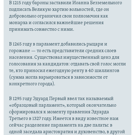
В 1215 году бароны заставили Иоанна Безземельного
подписать Великую хартию вольностей, где он
добровольно ограничил свои полномочия как
монарха и согласился важнейшие решения
принимать совместно с ними.
В 1265 году в парламент добавились рыцари и
горожане — то есть представители средних слоев
населения. Существовал имущественный ценз для
голосования за кандидатов: отдавать свой голос могли
те, кто приносил ежегодную ренту в 40 шиллингов
(сумма могла варьироваться в зависимости от
конкретного города).
В 1295 году Эдуард Первый ввел так называемый
«образцовый парламент», который окончательно
сформировался к моменту правления Эдуарда
Третьего в 1327 году. Имеется в виду известное нам
сейчас разделение парламента на две палаты: в
одной заседала аристократия и духовенство, в другой