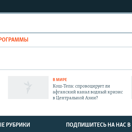
ПРОГРАММЫ
В МИРЕ
Кош-Тепа: спровоцирует ли
афганский канал водный кризис
в Центральной Азии?
Е РУБРИКИ
ПОДПИШИТЕСЬ НА НАС В