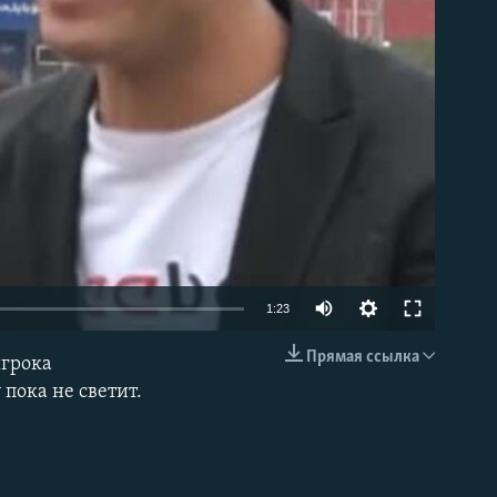
able
1:23
Прямая ссылка
игрока
EMBED
пока не светит.