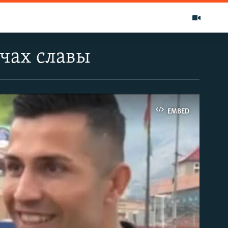
учах славы
EMBED