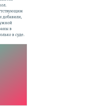
кол.
сутствующим
и добавили,
ружной
ваны в
лько в суде.