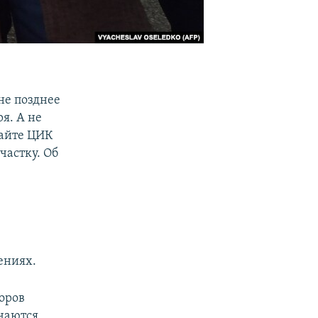
не позднее
ря. А не
сайте ЦИК
частку. Об
в
ениях.
оров
чаются