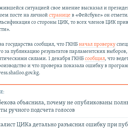
ложившейся ситуацией свое мнение высказал и презид
воем посте на личной
странице
в «Фейсбуке» он отметил
льсификация со стороны ЦИК, то всех членов ЦИК прив
сти».
ва государства сообщил, что ГКНБ
начал проверку
спец
го за публикацию результатов парламентских выборов,
литическими силами. 1 декабря ГКНБ
сообщил
, что веде
роизводство и что проверка показала ошибку в програ
ss.shailoo.gov.kg.
Е:
екова объяснила, почему не опубликованы полн
ты ручного подсчета голосов
иалист ЦИКа детально разъяснил ошибку при пу