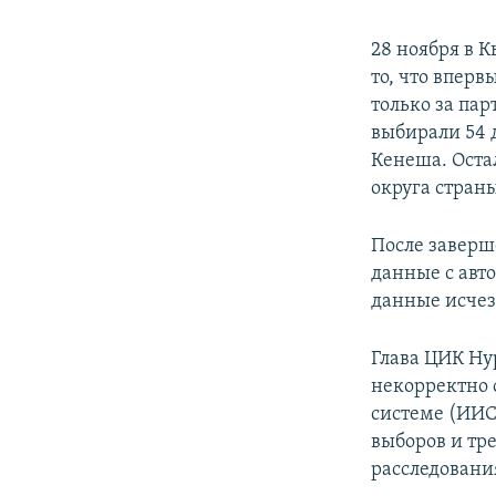
28 ноября в 
то, что впер
только за пар
выбирали 54 д
Кенеша. Оста
округа стран
После заверш
данные с авт
данные исчез
Глава ЦИК Н
некорректно 
системе (ИИС
выборов и тр
расследовани