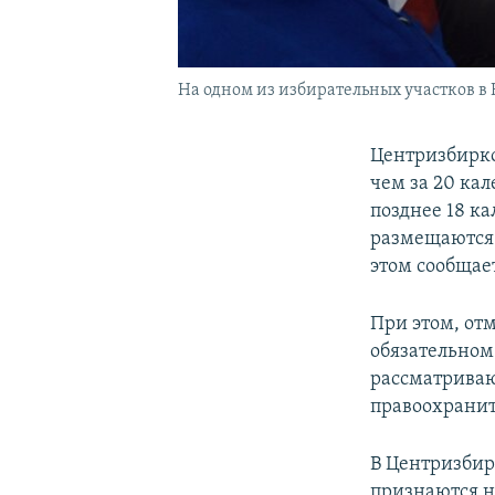
На одном из избирательных участков в КР
Центризбирко
чем за 20 кал
позднее 18 к
размещаются 
этом сообщае
При этом, от
обязательном
рассматриваю
правоохранит
В Центризбир
признаются н