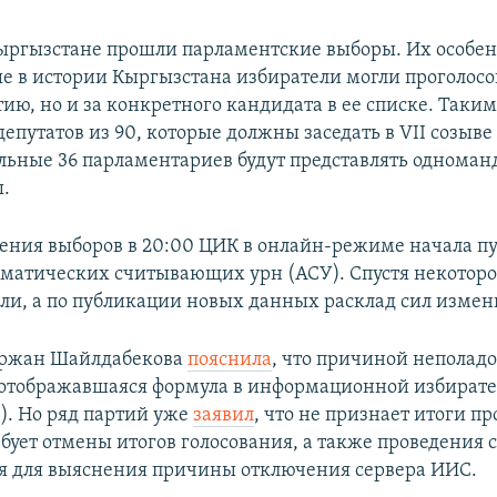
Кыргызстане прошли парламентские выборы. Их особен
вые в истории Кыргызстана избиратели могли проголосо
тию, но и за конкретного кандидата в ее списке. Таким
епутатов из 90, которые должны заседать в VII созыв
льные 36 парламентариев будут представлять однома
ы.
ения выборов в 20:00 ЦИК в онлайн-режиме начала п
оматических считывающих урн (АСУ). Спустя некоторо
ли, а по публикации новых данных расклад сил измен
уржан Шайлдабекова
пояснила
, что причиной неполадо
отображавшаяся формула в информационной избират
). Но ряд партий уже
заявил
, что не признает итоги 
ебует отмены итогов голосования, а также проведения 
я для выяснения причины отключения сервера ИИС.