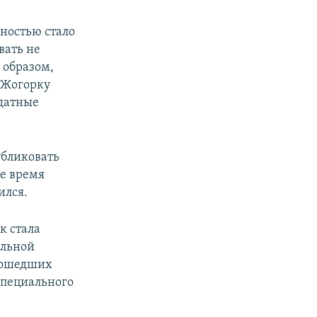
ностью стало
вать не
 образом,
е Жогорку
ндатные
убликовать
е время
ился.
к стала
ельной
прошедших
специального