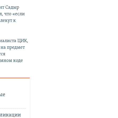
ент Садыр
, что «если
лекут к
иалиста ЦИК,
 на предмет
тся
ммном коде
ые
бликации