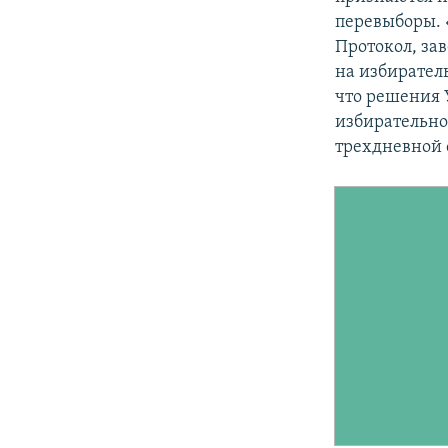
перевыборы. 
Протокол, за
на избиратель
что решения 
избирательно
трехдневной 