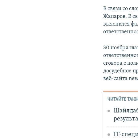
В связи со с
Жапаров. В с
выяснится фа
ответственно
30 ноября гла
ответственно
сговора с по
досудебное п
веб-сайта newe
ЧИТАЙТЕ ТАКЖ
Шайлдаб
результа
IT-спец