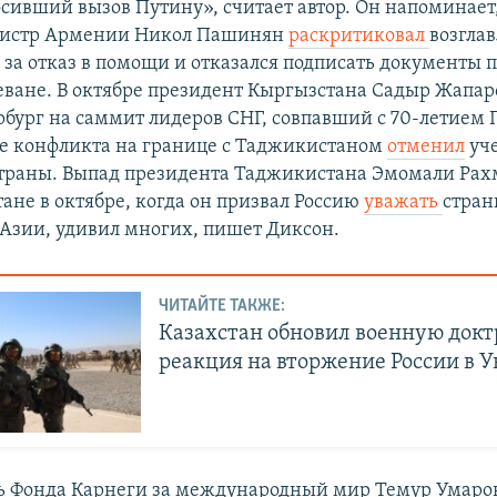
осивший вызов Путину», считает автор. Он напоминает
истр Армении Никол Пашинян
раскритиковал
возгла
 за отказ в помощи и отказался подписать документы 
еване. В октябре президент Кыргызстана Садыр Жапар
рбург на саммит лидеров СНГ, совпавший с 70-летием 
е конфликта на границе с Таджикистаном
отменил
уч
траны. Выпад президента Таджикистана Эмомали Рах
ане в октябре, когда он призвал Россию
уважать
стра
Азии, удивил многих, пишет Диксон.
ЧИТАЙТЕ ТАКЖЕ:
Казахстан обновил военную докт
реакция на вторжение России в 
ь Фонда Карнеги за международный мир Темур Умаро