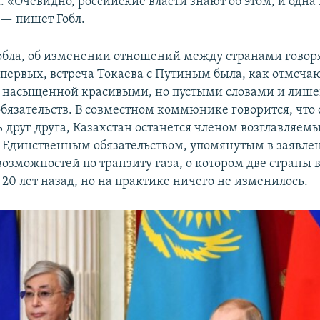
 «Очевидно, российские власти знают об этом, и одна 
 — пишет Гобл.
бла, об изменении отношений между странами говор
-первых, встреча Токаева с Путиным была, как отмеча
 насыщенной красивыми, но пустыми словами и лиш
бязательств. В совместном коммюнике говорится, что 
 друг друга, Казахстан останется членом возглавляем
 Единственным обязательством, упомянутым в заявлен
озможностей по транзиту газа, о котором две страны 
20 лет назад, но на практике ничего не изменилось.