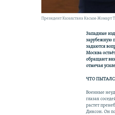
Президент Казахстана Касым-Жомарт Т
Западные изд
зарубежную п
задаются воп
Москва остаё
обращают вни
отмечая усил
ЧТО ПЫТАЛС
Военные неуд
глазах сосед
растет прене
Диксон. Он п