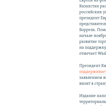
Европа на фо
Казахстан ра
российских у
президент Ев
представител
Боррель. Пом
начале ноябр
развитие тор
на поддержку
отмечает Wash
Президент Ки
поддерживае
заявлением в
визит в стран
Издание напо
территориаль