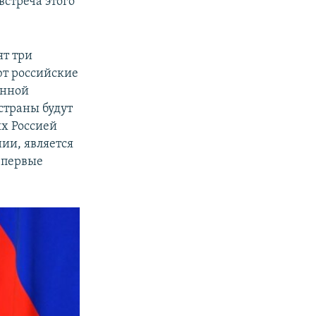
встреча этого
ят три
ют российские
енной
страны будут
ых Россией
ии, является
впервые