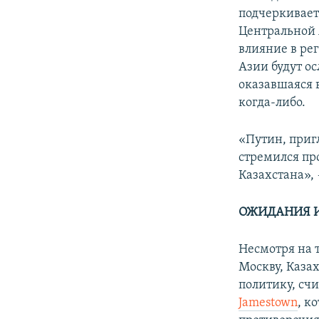
подчеркивает
Центральной 
влияние в ре
Азии будут ос
оказавшаяся 
когда-либо.
«Путин, приг
стремился пр
Казахстана», 
ОЖИДАНИЯ И
Несмотря на 
Москву, Каза
политику, сч
Jamestown
, к