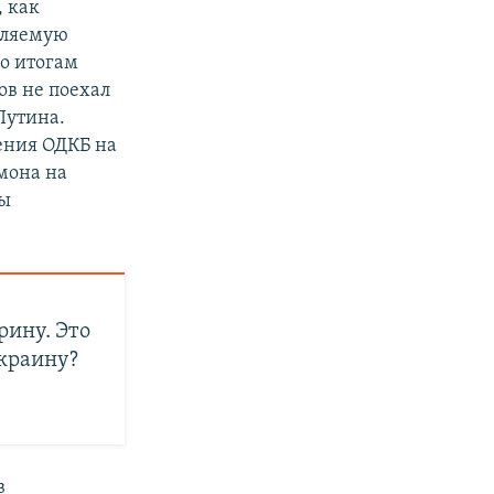
, как
вляемую
по итогам
ов не поехал
Путина.
ения ОДКБ на
мона на
ны
рину. Это
Украину?
в