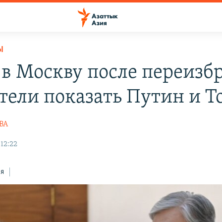
Ы
 в Москву после переизб
отели показать Путин и Т
ВА
12:22
ся