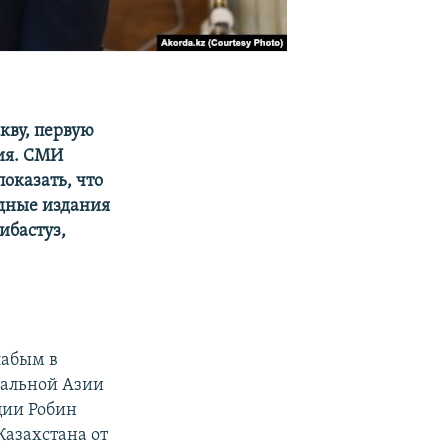
кву, первую
ия. СМИ
оказать, что
дные издания
ибастуз,
лабым в
ральной Азии
ции Робин
Казахстана от