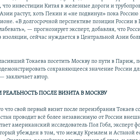
, что инвестиции Китая в железные дороги и трубопро
Азии растут, хоть Пекин и «не подвинул» пока Россию 
гионе. «В долгосрочной перспективе позиции России в
лабевать», — прогнозирует эксперт, добавляя, что Росс
в изоляции, сейчас нуждается в Центральной Азии бол
ласивший Токаева посетить Москву по пути в Париж, 
одемонстрировать сохраняющееся значение России дл
— заключает автор.
 РЕАЛЬНОСТЬ ПОСЛЕ ВИЗИТА В МОСКВУ
то что свой первый визит после переизбрания Токаев с
хстан проводит всё более независимую от России вне
итает американский исследователь Пол Гобл, эксперт ф
оторый убежден в том, что между Кремлем и Астаной е