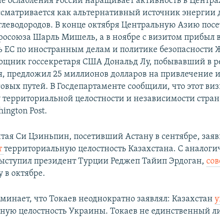
не ослабления России наращивает активность в Центра
ссматривается как альтернативный источник энергии 
глеводородов. В конце октября Центральную Азию пос
росоюза Шарль Мишель, а в ноябре с визитом прибыл
ь ЕС по иностранным делам и политике безопасности 
ощник госсекретаря США Дональд Лу, побывавший в р
я, предложил 25 миллионов долларов на привлечение 
говых путей. В Госдепартаменте сообщили, что этот ви
 территориальной целостности и независимости стран
ington Post.
тая Си Цзиньпин, посетивший Астану в сентябре, заяв
т
территориальную целостность Казахстана. С аналог
ыступил президент Турции Реджеп Тайип Эрдоган,
со
у в октябре.
минает, что Токаев неоднократно заявлял: Казахстан
у
ную целостность Украины. Токаев не единственный л