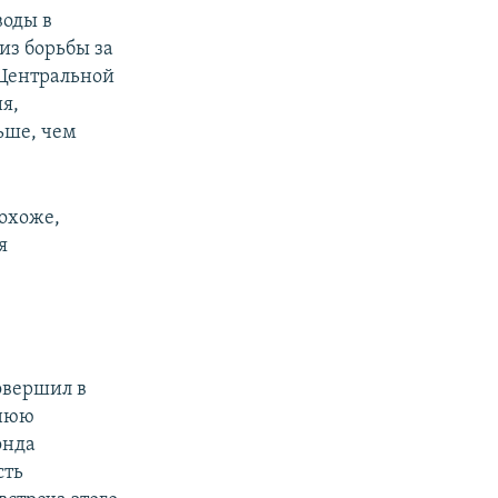
воды в
из борьбы за
 Центральной
ия,
ьше, чем
похоже,
я
овершил в
шнюю
онда
сть