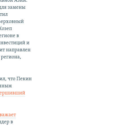
льной Азии.
для замены
етил
 верховный
Жозеп
егионе в
инвестиций и
зит направлен
 региона,
ил, что Пекин
ичным
вершивший
важает
идер в