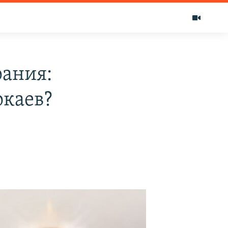
рания:
окаев?