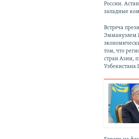
России. Аста
западные ком
Встреча през
Эммануэлем 
экономически
том, что реги
стран Азии, п
Узбекистана 