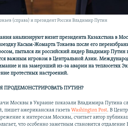
окаев (справа) и президент России Владимир Путин
ания анализируют визит президента Казахстана в Мос
оездку Касым-Жомарта Токаева после его переизбран
росом, пытался ли российский лидер Владимир Путин п
тся важным игроком в Центральной Азии. Междунаро
мание и на замерзший из-за аварии на теплосетях Эк
ение протестных настроений.
Я ПРОДЕМОНСТРИРОВАТЬ ПУТИН?
ачи Москвы в Украине показали Владимира Путина с
ей, пишет американская газета
Washington Post
. В Цент
брежение к интересам Москвы, считает автор публика
олагает, что особенно заметным становится отдаление 