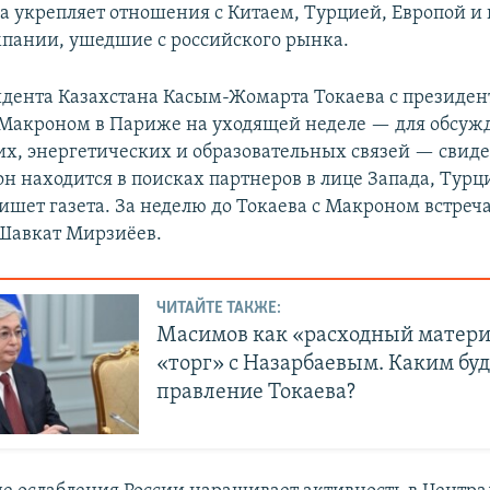
на укрепляет отношения с Китаем, Турцией, Европой и
пании, ушедшие с российского рынка.
идента Казахстана Касым-Жомарта Токаева с президе
Макроном в Париже на уходящей неделе — для обсуж
х, энергетических и образовательных связей — свидет
он находится в поисках партнеров в лице Запада, Турц
ишет газета. За неделю до Токаева с Макроном встреча
Шавкат Мирзиёев.
ЧИТАЙТЕ ТАКЖЕ:
Масимов как «расходный матери
«торг» с Назарбаевым. Каким бу
правление Токаева?