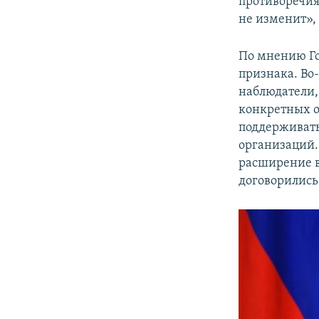
противоречия.
не изменит»,
По мнению Го
признака. Во
наблюдатели,
конкретных о
поддерживать
организаций.
расширение в
договорились 