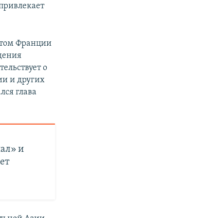
 привлекает
нтом Франции
дения
ельствует о
ии и других
лся глава
ал» и
дет