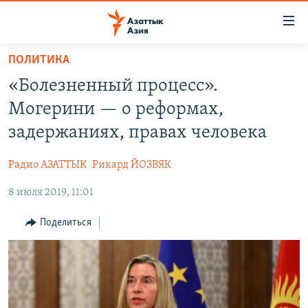
Доступность
ссылок
Вернуться
ПОЛИТИКА
к
ЦЕНТРАЛЬНАЯ АЗИЯ
«Болезненный процесс».
основному
НОВОСТИ
КАЗАХСТАН
содержанию
Могерини — о реформах,
ВОЙНА В УКРАИНЕ
Вернутся
КЫРГЫЗСТАН
задержаниях, правах человека
к
НА ДРУГИХ ЯЗЫКАХ
УЗБЕКИСТАН
главной
Радио АЗАТТЫК
Рикард ЙОЗВЯК
ТАДЖИКИСТАН
ҚАЗАҚША
навигации
ПОДПИШИТЕСЬ НА НАС В СОЦСЕТЯХ
Вернутся
8 июля 2019, 11:01
КЫРГЫЗЧА
к
ЎЗБЕКЧА
Поделиться
поиску
ТОҶИКӢ
Все сайты РСЕ/РС
TÜRKMENÇE