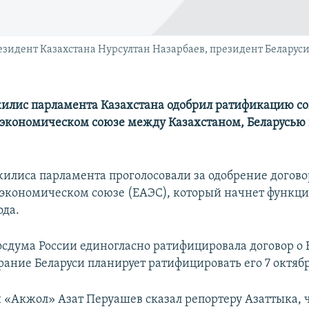
зидент Казахстана Нурсултан Назарбаев, президент Беларус
жилис парламента Казахстана одобрил ратификацию с
экономическом союзе между Казахстаном, Беларусью 
илиса парламента проголосовали за одобрение догово
экономическом союзе (ЕАЭС), который начнет функци
ода.
Госдума России единогласно ратифицировала договор о
рание Беларуси планирует ратифицировать его 7 октябр
 «Акжол» Азат Перуашев сказал репортеру Азаттыка, ч