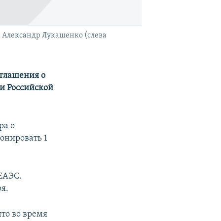
и Александр Лукашенко (слева
оглашения о
и Российской
ра о
онировать 1
 ЕАЭС.
я.
то во время