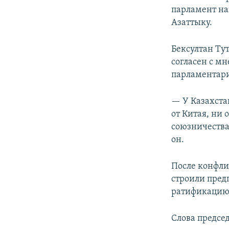
парламент на
Азаттыку.
Бексултан Тут
согласен с м
парламентари
— У Казахста
от Китая, ни 
союзничества
он.
После конфли
строили предп
ратификацию 
Слова предсе