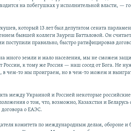
ходится на побегушках у исполнительной власти, — го
кушев, который 13 лет был депутатом сената парламен
нением бывшей коллеги Зауреш Батталовой. Он считает
и поступили правильно, быстро ратифицировав догово
на много земли и мало населения, мы не сможем защи
от России, к тому же Россия — наш сосед от Бога. Не ну
, в чем-то мы проиграем, но в чем-то можем и выигра
кта между Украиной и Россией некоторые российски
оложения о том, что, возможно, Казахстан и Беларусь
договора о ЕАЭС.
дателя комитета по международным делам, обороне и 