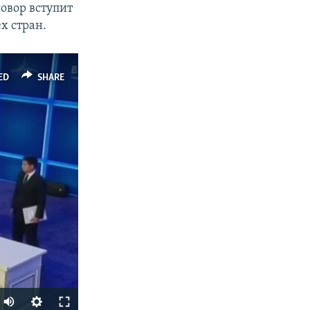
овор вступит
х стран.
ED
SHARE