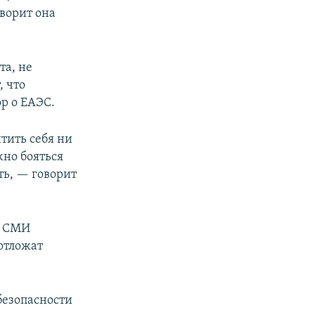
ворит она
та, не
, что
р о ЕАЭС.
тить себя ни
жно бояться
ть, — говорит
е СМИ
 отложат
безопасности