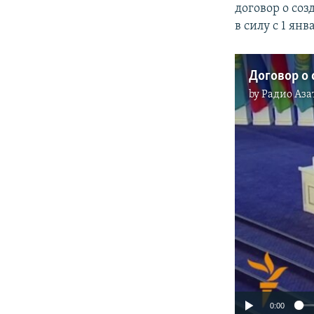
договор о со
в силу с 1 ян
Договор о
by
Радио Аза
0:00