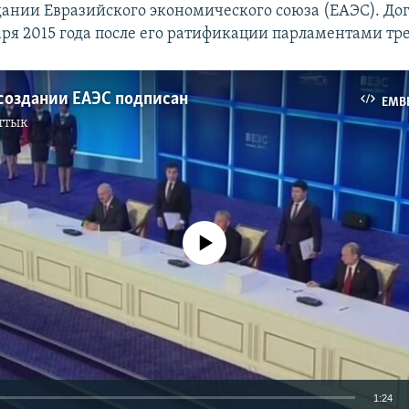
здании Евразийского экономического союза (ЕАЭС). Дог
варя 2015 года после его ратификации парламентами тре
 создании ЕАЭС подписан
EMB
ттык
No media source currently available
1:24