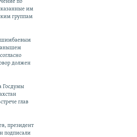
чение по
, сказанные им
ским группам
м Ашимбаевым
Куанышем
 согласно
говор должен
а Госдумы
захстан
стрече глав
ев, президент
н подписали