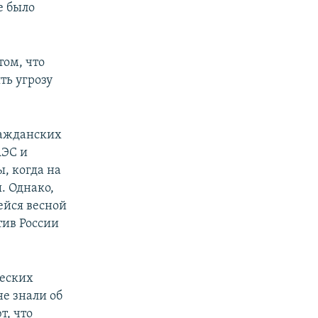
е было
том, что
ть угрозу
ражданских
АЭС и
, когда на
. Однако,
ейся весной
тив России
ческих
не знали об
т, что