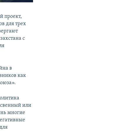
SHARE
й проект,
ов для трех
вергают
захстана с
ля
йна в
px
width
ивников как
союза».
политика
освенный или
ень многие
негативные
для