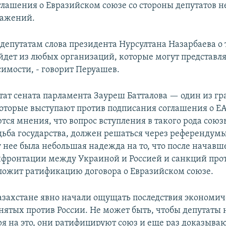
глашения о Евразийском союзе со стороны депутатов н
ражений.
депутатам слова президента Нурсултана Назарбаева о 
йдет из любых организаций, которые могут представля
имости, - говорит Перуашев.
ат сената парламента Зауреш Батталова — один из г
которые выступают против подписания соглашения о Е
ся мнения, что вопрос вступления в такого рода союзы
удьба государства, должен решаться через референдумы
у нее была небольшая надежда на то, что после начавш
онфронтации между Украиной и Россией и санкций про
ложит ратификацию договора о Евразийском союзе.
азахстане явно начали ощущать последствия экономи
нятых против России. Не может быть, чтобы депутаты 
я на это, они ратифицируют союз и еще раз доказываю