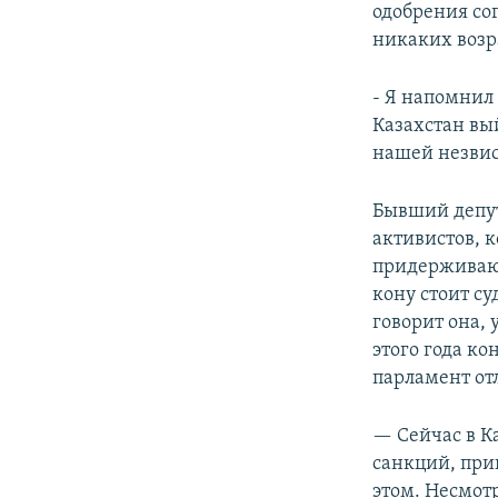
одобрения со
никаких воз
- Я напомнил 
Казахстан вы
нашей незвис
Бывший депут
активистов, 
придерживают
кону стоит с
говорит она, 
этого года к
парламент от
— Сейчас в К
санкций, при
этом. Несмотр