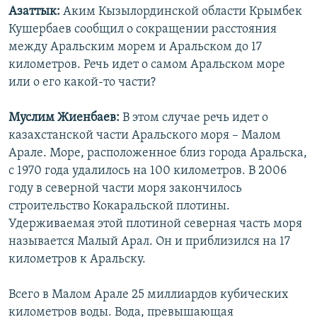
Азаттык:
Аким Кызылординской области Крымбек
Кушербаев сообщил о сокращении расстояния
между Аральским морем и Аральском до 17
километров. Речь идет о самом Аральском море
или о его какой-то части?
Муслим Жиенбаев:
В этом случае речь идет о
казахстанской части Аральского моря – Малом
Арале. Море, расположенное близ города Аральска,
с 1970 года удалилось на 100 километров. В 2006
году в северной части моря закончилось
строительство Кокаральской плотины.
Удерживаемая этой плотиной северная часть моря
называется Малый Арал. Он и приблизился на 17
километров к Аральску.
Всего в Малом Арале 25 миллиардов кубических
километров воды. Вода, превышающая