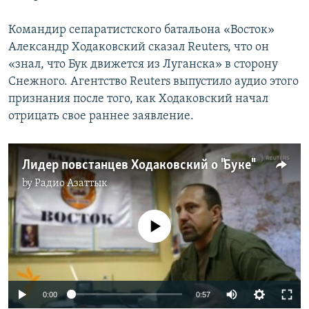
Командир сепаратистского батальона «Восток»
Александр Ходаковский сказал Reuters, что он
«знал, что Бук движется из Луганска» в сторону
Снежного. Агентство Reuters выпустило аудио этого
признания после того, как Ходаковский начал
отрицать свое раннее заявление.
Лидер повстанцев Ходаковский о "Буке"
by
Радио Азаттык
No media source currently available
0:00
0:57