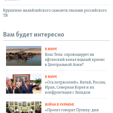
Крушение малайзийского самолета глазами российского
ТВ
Вам будет интересно
В МИРЕ
Кош-Тепа: спровоцирует ли
афганский канал водный кризис
в Центральной Азии?
В МИРЕ
«Ось потрясений». Китай, Россия,
Иран, Северная Корея и их
конфронтация с Западом
ВОЙНА В УКРАИНЕ
«Проект говорит Путину: дни