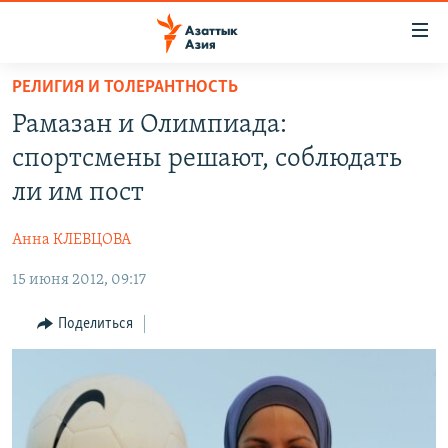
Доступность
ссылок
Вернуться
РЕЛИГИЯ И ТОЛЕРАНТНОСТЬ
к
ЦЕНТРАЛЬНАЯ АЗИЯ
Рамазан и Олимпиада:
основному
НОВОСТИ
КАЗАХСТАН
содержанию
спортсмены решают, соблюдать
ВОЙНА В УКРАИНЕ
Вернутся
КЫРГЫЗСТАН
ли им пост
к
НА ДРУГИХ ЯЗЫКАХ
УЗБЕКИСТАН
главной
Анна КЛЕВЦОВА
ТАДЖИКИСТАН
ҚАЗАҚША
навигации
ПОДПИШИТЕСЬ НА НАС В СОЦСЕТЯХ
Вернутся
15 июня 2012, 09:17
КЫРГЫЗЧА
к
ЎЗБЕКЧА
Поделиться
поиску
ТОҶИКӢ
Все сайты РСЕ/РС
TÜRKMENÇE