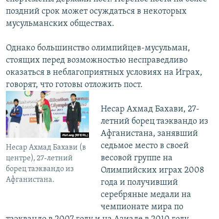
поздний срок может осуждаться в некоторых
мусульманских обществах.
Однако большинство олимпийцев-мусульман,
стоящих перед возможностью несправедливо
оказаться в неблагоприятных условиях на Играх,
говорят, что готовы отложить пост.
Несар Ахмад Бахави, 27-
летний борец таэквандо из
Афганистана, занявший
седьмое место в своей
Несар Ахмад Бахави (в
весовой группе на
центре), 27-летний
борец таэквандо из
Олимпийских играх 2008
Афганистана.
года и получивший
серебряные медали на
чемпионате мира по