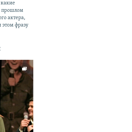
 какие
о прошлом
ого актера,
 этом фразу
й