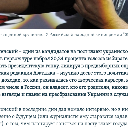
вященной вручению IX Российской народной кинопремии "Жорж
енский – один из кандидатов на пост главы украинско
 в первом туре набрал 30,24 процента голосов избират
ть президентскую гонку, лидируя в предвыборных опр
ская редакция Азаттыка – изучило досье этого политик
доходах, то, как развивалась его творческая карьера,
ом числе в России, он владеет, кто его родители, каков
 взгляды и планы на преобразование Украины в случа
енский в последние дни дал немало интервью, но в ни
нно о будущем (или журналисты ему стараются задав
), о том, чем планирует заняться на посту главы госуда