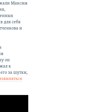
ржали Максим
ин,
шенных
в для себя
реченкова и
и
ем
ну он
зжал к
его за шутки,
извиняться
: