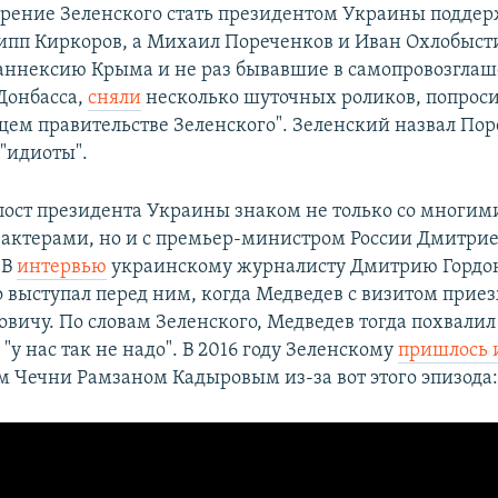
рение Зеленского стать президентом Украины подде
ипп Киркоров, а Михаил Пореченков и Иван Охлобыст
аннексию Крыма и не раз бывавшие в самопровозгла
Донбасса,
сняли
несколько шуточных роликов, попроси
ущем правительстве Зеленского". Зеленский назвал По
"идиоты".
пост президента Украины знаком не только со многим
актерами, но и с премьер-министром России Дмитри
 В
интервью
украинскому журналисту Дмитрию Гордо
о выступал перед ним, когда Медведев с визитом прие
вичу. По словам Зеленского, Медведев тогда похвалил 
о "у нас так не надо". В 2016 году Зеленскому
пришлось 
м Чечни Рамзаном Кадыровым из-за вот этого эпизода