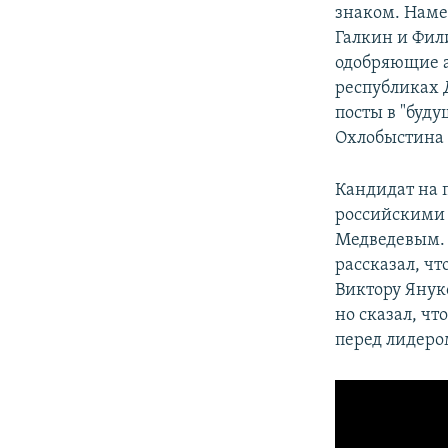
знаком. Наме
Галкин и Фил
одобряющие 
республиках 
посты в "буд
Охлобыстина 
Кандидат на 
российскими 
Медведевым.
рассказал, чт
Виктору Януко
но сказал, чт
перед лидеро