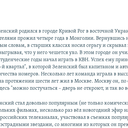
енский родился в городе Кривой Рог в восточной Украи
ителями прожил четыре года в Монголии. Вернувшись н
ым словам, в старших классах носил серьгу и скрывал э
зыгрывая, что у него чешется ухо. В этом городе он учи
студенческие годы начал играть в КВН. Успех ему прин
-й квартал", в которой Зеленский был капитаном и ав
ичества номеров. Несколько лет команда играла в выс
а протяжении шести лет жил в Москве. Москву он, по 
десь "можно постучаться – дверь не откроют, и так во в
енский стал довольно популярным (не только комическ
кольких фильмах, несколько раз вёл новогодний эфир н
российских телеканалах, участвовал в съемках попул
эстрадными звездами, со многими из которых он пре