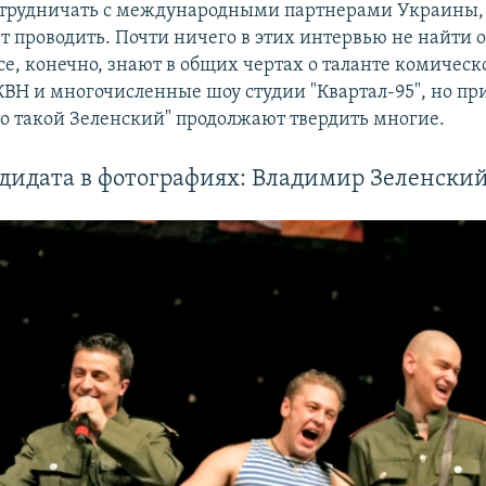
отрудничать с международными партнерами Украины,
т проводить. Почти ничего в этих интервью не найти 
се, конечно, знают в общих чертах о таланте комическ
ВН и многочисленные шоу студии "Квартал-95", но при
кто такой Зеленский" продолжают твердить многие.
дидата в фотографиях: Владимир Зеленски