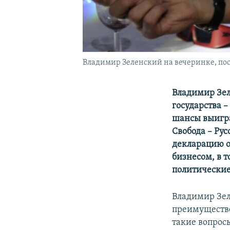
Владимир Зеленский на вечеринке, пос
Владимир Зел
государства –
шансы выигра
Свобода – Рус
декларацию о 
бизнесом, в т
политические
Владимир Зел
преимуществе
такие вопросы