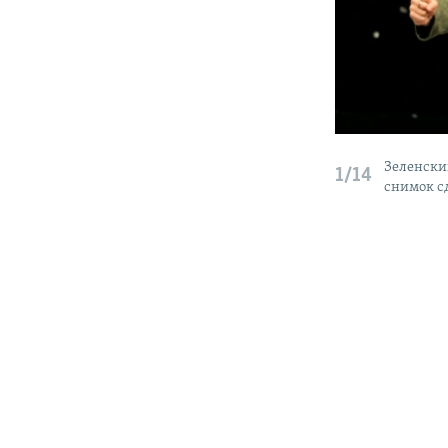
Зеленски
1/14
снимок сд