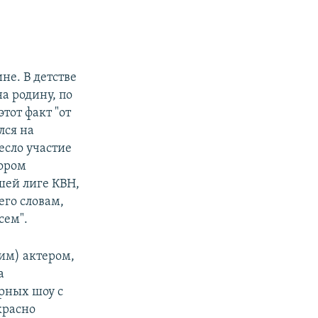
e
не. В детстве
а родину, по
тот факт "от
лся на
есло участие
тором
шей лиге КВН,
его словам,
сем".
им) актером,
а
ярных шоу с
красно