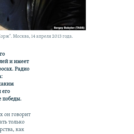
". Москва, 14 апреля 2013 года.
го
елей и имеет
осах. Радио
а:
 каким
ы его
е победы.
х он говорит
ать только
рства, как