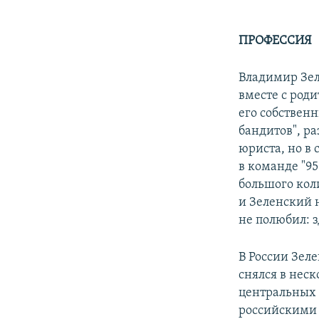
ПРОФЕССИЯ
Владимир Зел
вместе с род
его собственн
бандитов", ра
юриста, но в 
в команде "95
большого кол
и Зеленский н
не полюбил: з
В России Зел
снялся в нес
центральных 
российскими 