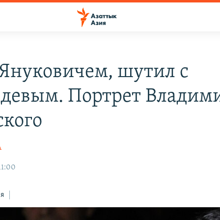
 Януковичем, шутил с
девым. Портрет Владим
ского
А
11:00
ся