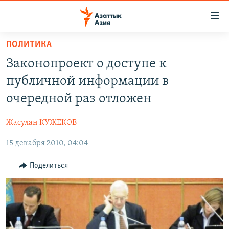
Доступность
ссылок
Вернуться
ПОЛИТИКА
к
ЦЕНТРАЛЬНАЯ АЗИЯ
Законопроект о доступе к
основному
НОВОСТИ
КАЗАХСТАН
содержанию
публичной информации в
ВОЙНА В УКРАИНЕ
Вернутся
КЫРГЫЗСТАН
очередной раз отложен
к
НА ДРУГИХ ЯЗЫКАХ
УЗБЕКИСТАН
главной
Жасулан КУЖЕКОВ
ТАДЖИКИСТАН
ҚАЗАҚША
навигации
ПОДПИШИТЕСЬ НА НАС В СОЦСЕТЯХ
Вернутся
15 декабря 2010, 04:04
КЫРГЫЗЧА
к
ЎЗБЕКЧА
Поделиться
поиску
ТОҶИКӢ
Все сайты РСЕ/РС
TÜRKMENÇE