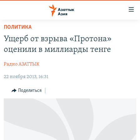
Доступность
ссылок
Вернуться
ПОЛИТИКА
к
ЦЕНТРАЛЬНАЯ АЗИЯ
Ущерб от взрыва «Протона»
основному
НОВОСТИ
КАЗАХСТАН
содержанию
оценили в миллиарды тенге
ВОЙНА В УКРАИНЕ
Вернутся
КЫРГЫЗСТАН
к
Радио АЗАТТЫК
НА ДРУГИХ ЯЗЫКАХ
УЗБЕКИСТАН
главной
22 ноября 2013, 16:31
ТАДЖИКИСТАН
ҚАЗАҚША
навигации
ПОДПИШИТЕСЬ НА НАС В СОЦСЕТЯХ
Вернутся
КЫРГЫЗЧА
Поделиться
к
ЎЗБЕКЧА
поиску
ТОҶИКӢ
Все сайты РСЕ/РС
TÜRKMENÇE