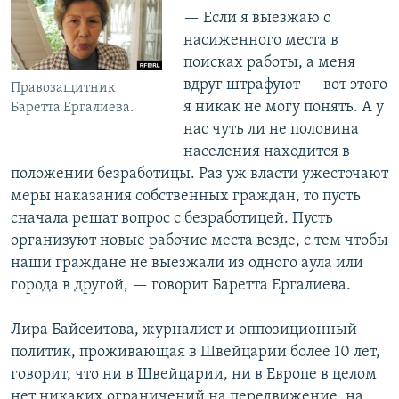
— Если я выезжаю с
насиженного места в
поисках работы, а меня
вдруг штрафуют — вот этого
Правозащитник
я никак не могу понять. А у
Баретта Ергалиева.
нас чуть ли не половина
населения находится в
положении безработицы. Раз уж власти ужесточают
меры наказания собственных граждан, то пусть
сначала решат вопрос с безработицей. Пусть
организуют новые рабочие места везде, с тем чтобы
наши граждане не выезжали из одного аула или
города в другой, — говорит Баретта Ергалиева.
Лира Байсеитова, журналист и оппозиционный
политик, проживающая в Швейцарии более 10 лет,
говорит, что ни в Швейцарии, ни в Европе в целом
нет никаких ограничений на передвижение, на