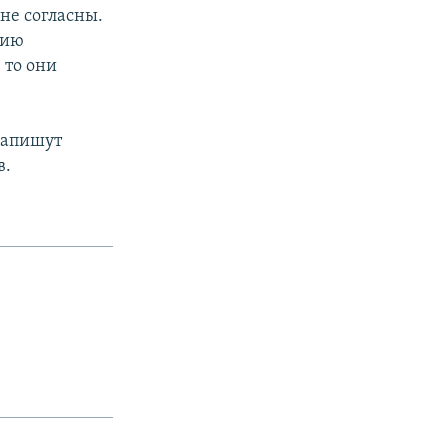
не согласны.
нию
 то они
 напишут
в.