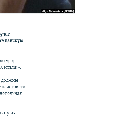
вучат
ражданскую
рокурора
әттілік».
о должны
 налогового
онопольная
чину их