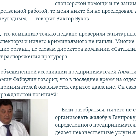
спонсорской помощи и не заним
ственной работой, то меня никто бы не преследовал. А
неугодным, — говорит Виктор Буков.
т, что компанию только недавно проверили санитарные
спекторы и ничего криминального не нашли. Многие
ие органы, по словам директора компании «Саттылик
т распоряжения прокурора.
ь объединенной ассоциации предпринимателей Алмат
амин Файзулин говорит, что в последнее время на отд
принимателей оказывается скрытое давление. Он связ
гражданской позицией:
— Если разобраться, ничего не с
организовать жалобу в Генпроку
определенного предпринимателя
делает некачественные услуги л