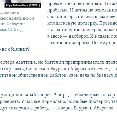
продает некачественный. Это же
проблема. И потом на основании
ассоциации
спокойно организовать планову
елей Алматинской
комплексную проверку. Презид
мин Файзулин.
к ограничению проверок, даже 
юль 2012 года.
а здесь — наоборот. И в связи с э
возникают вопросы. Почему про
 не объяснит?
портера Азаттыка, не боятся ли предприниматели пров
то скрывать, бизнесмен Бауржан Абдрасов отвечает, что
ктивной общественной работой, свои дела по бизнесу 
принципиальный вопрос. Завтра, чтобы закрыть нам рт
роверять. У нас всё нормально, но любые проверки, те
удут лихорадить работу, — говорит Бауржан Абдрасов.