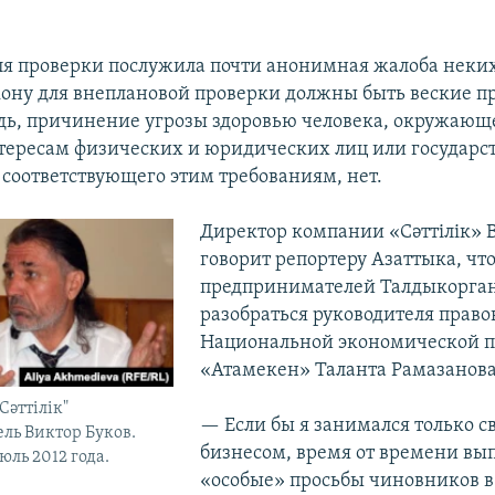
:
я проверки послужила почти анонимная жалоба неки
кону для внеплановой проверки должны быть веские п
дь, причинение угрозы здоровью человека, окружающ
ересам физических и юридических лиц или государст
 соответствующего этим требованиям, нет.
Директор компании «Сәттілік» 
говорит репортеру Азаттыка, чт
предпринимателей Талдыкорган
разобраться руководителя право
Национальной экономической п
«Атамекен» Таланта Рамазанова
Сәттілік"
— Если бы я занимался только с
ль Виктор Буков.
бизнесом, время от времени вы
юль 2012 года.
«особые» просьбы чиновников в