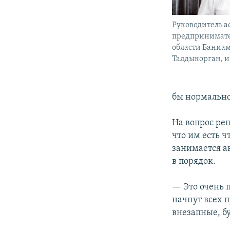
Руководитель 
предпринимат
области Баниа
Талдыкорган, и
бы нормально
На вопрос ре
что им есть ч
занимается а
в порядок.
— Это очень 
начнут всех п
внезапные, б