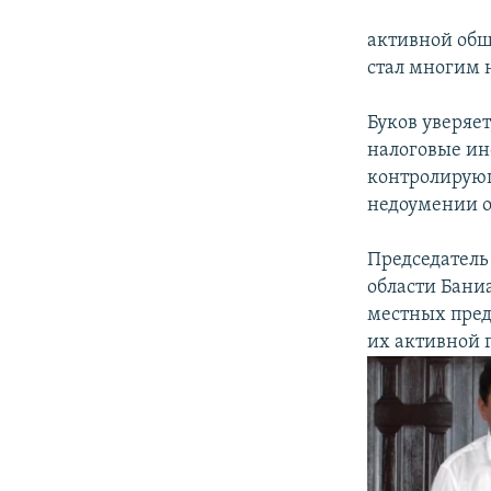
активной обще
стал многим 
Буков уверяе
налоговые ин
контролирующ
недоумении о
Председател
области Бани
местных пред
их активной 