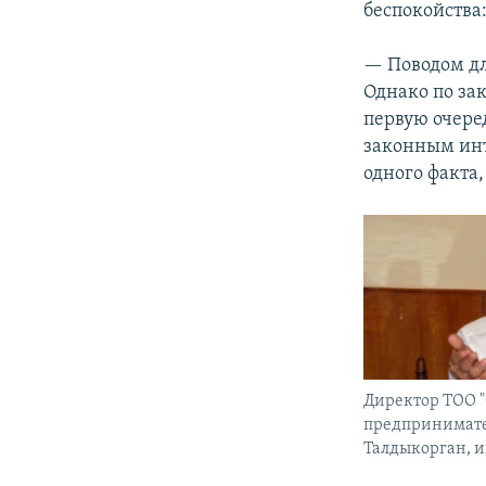
беспокойства
— Поводом дл
Однако по за
первую очере
законным инт
одного факта,
Директор ТОО "
предпринимате
Талдыкорган, и