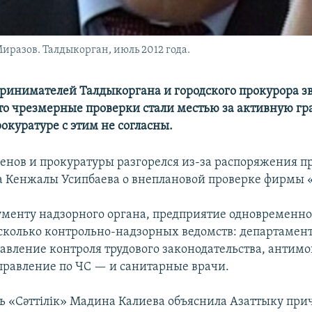
иразов. Талдыкорган, июль 2012 года.
принимателей Талдыкоргана и городского прокурора з
то чрезмерные проверки стали местью за активную г
окуратуре с этим не согласны.
енов и прокуратуры разгорелся из-за распоряжения п
 Кенжалы Усипбаева о внеплановой проверке фирмы «С
ументу надзорного органа, предприятие одновременн
сколько контрольно-надзорных ведомств: департамент
равление контроля трудового законодательства, антим
правление по ЧС — и санитарные врачи.
ь «Сәттілік» Мадина Калиева объяснила Азаттыку при