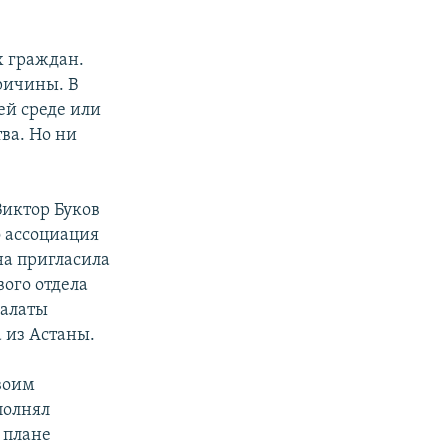
х граждан.
ричины. В
ей среде или
ва. Но ни
Виктор Буков
о ассоциация
а пригласила
вого отдела
алаты
 из Астаны.
воим
полнял
 плане