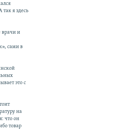
ался
 так я здесь
 врачи и
», сами в
инской
ельных
ывает это с
тоит
ратуру на
: что он
ибо товар