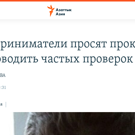
риниматели просят про
оводить частых проверок
ВА
:31
ся