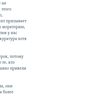
 не
 этого
ю,
ент призывает
к мораторию,
тим у нас
куратура хотя
ерок, потому
 те, кто
давно привели
ы, они
м более