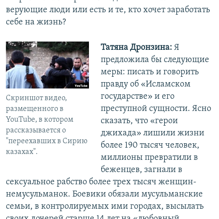
верующие люди или есть и те, кто хочет заработать
себе на жизнь?
Татяна Дронзина:
Я
предложила бы следующие
меры: писать и говорить
правду об «Исламском
государстве» и его
Скриншот видео,
преступной сущности. Ясно
размещенного в
YouTube, в котором
сказать, что «герои
рассказывается о
джихада» лишили жизни
"переехавших в Сирию
более 190 тысяч человек,
казахах".
миллионы превратили в
беженцев, загнали в
сексуальное рабство более трех тысяч женщин-
немусульманок. Боевики обязали мусульманские
семьи, в контролируемых ими городах, высылать
своих дочерей старше 14 лет на «любовный