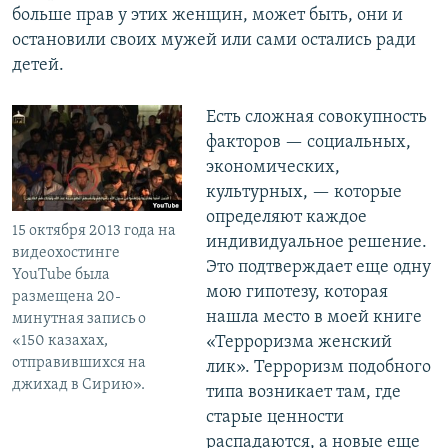
больше прав у этих женщин, может быть, они и
остановили своих мужей или сами остались ради
детей.
Есть сложная совокупность
факторов — социальных,
экономических,
культурных, — которые
определяют каждое
15 октября 2013 года на
индивидуальное решение.
видеохостинге
Это подтверждает еще одну
YouTube была
мою гипотезу, которая
размещена 20-
нашла место в моей книге
минутная запись о
«150 казахах,
«Терроризма женский
отправившихся на
лик». Терроризм подобного
джихад в Сирию».
типа возникает там, где
старые ценности
распадаются, а новые еще