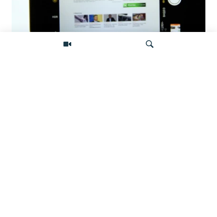
Фейковые жалобы для удаления
неугодного контента: как работает
подпольная индустрия атак на
Искать
независимые СМИ