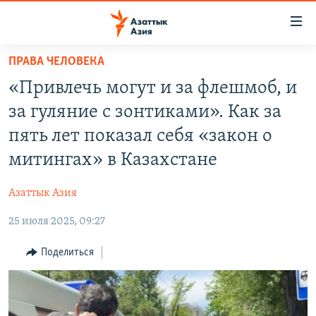
Доступность
ссылок
Вернуться
ПРАВА ЧЕЛОВЕКА
к
ЦЕНТРАЛЬНАЯ АЗИЯ
«Привлечь могут и за флешмоб, и
основному
НОВОСТИ
КАЗАХСТАН
содержанию
за гуляние с зонтиками». Как за
ВОЙНА В УКРАИНЕ
Вернутся
КЫРГЫЗСТАН
пять лет показал себя «закон о
к
НА ДРУГИХ ЯЗЫКАХ
УЗБЕКИСТАН
митингах» в Казахстане
главной
ТАДЖИКИСТАН
ҚАЗАҚША
навигации
ПОДПИШИТЕСЬ НА НАС В СОЦСЕТЯХ
Азаттык Азия
Вернутся
КЫРГЫЗЧА
к
25 июля 2025, 09:27
ЎЗБЕКЧА
поиску
Поделиться
ТОҶИКӢ
Все сайты РСЕ/РС
TÜRKMENÇE