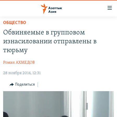
Доступность
ссылок
Вернуться
ОБЩЕСТВО
к
ЦЕНТРАЛЬНАЯ АЗИЯ
Обвиняемые в групповом
основному
НОВОСТИ
КАЗАХСТАН
содержанию
изнасиловании отправлены в
ВОЙНА В УКРАИНЕ
Вернутся
КЫРГЫЗСТАН
тюрьму
к
НА ДРУГИХ ЯЗЫКАХ
УЗБЕКИСТАН
главной
Роман АХМЕДОВ
ТАДЖИКИСТАН
ҚАЗАҚША
навигации
ПОДПИШИТЕСЬ НА НАС В СОЦСЕТЯХ
Вернутся
28 ноября 2016, 12:31
КЫРГЫЗЧА
к
ЎЗБЕКЧА
Поделиться
поиску
ТОҶИКӢ
Все сайты РСЕ/РС
TÜRKMENÇE