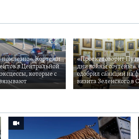
 помпезно». Кортежи
«Проект говорит Пут
ентов в Центральной
дни войны сочтены». 
 эксцессы, которые с
одобрил санкции на 
вязывают
визита Зеленского в