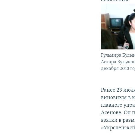
Гульмира Бульд
Аскара Бульдеш
декабря 2013 го
Ранее 23 июл
виновным в к
главного упр
Асенове. Он 
взятки в раз
«Укрспецэксп