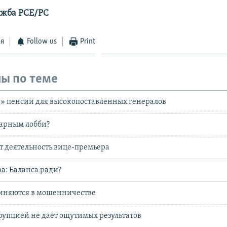
ужба РСЕ/РС
ся
Follow us
Print
ы по теме
» пенсии для высокопоставленных генералов
ахарным лобби?
т деятельность вице-премьера
а: Баланса ради?
иняются в мошенничестве
оррупцией не дает ощутимых результатов