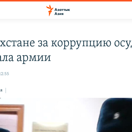
ахстане за коррупцию ос
ала армии
12:55
ся