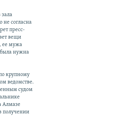
 зала
о не согласна
рет пресс-
вет вещи
, ее мужа
 была нужна
 по крупному
ом ведомстве.
оенным судом
чальнике
а Алмазе
 в получении