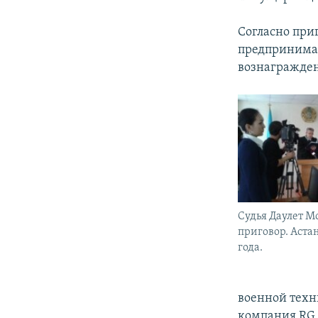
Согласно приг
предпринимат
вознагражден
Судья Даулет М
приговор. Астан
года.
военной техн
компания RG 