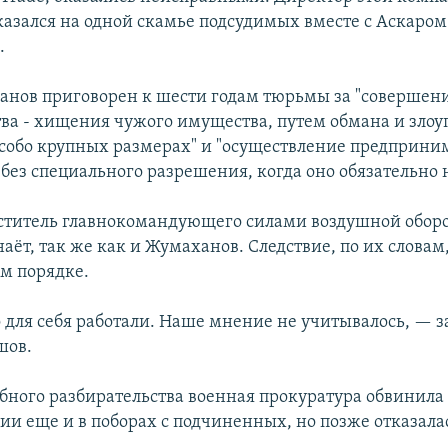
азался на одной скамье подсудимых вместе с Аскаром
.
анов приговорен к шести годам тюрьмы за "совершен
а - хищения чужого имущества, путем обмана и злоу
особо крупных размерах" и "осуществление предприни
 без специального разрешения, когда оно обязательно 
ститель главнокомандующего силами воздушной обор
аёт, так же как и Жумаханов. Следствие, по их словам,
м порядке.
 для себя работали. Наше мнение не учитывалось, — за
шов.
ебного разбирательства военная прокуратура обвинила
ии еще и в поборах с подчиненных, но позже отказалас