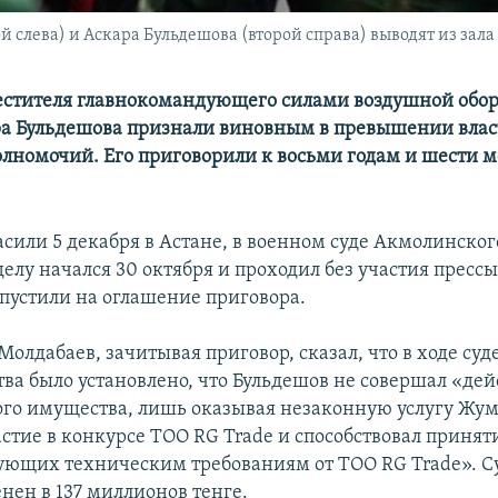
слева) и Аскара Бульдешова (второй справа) выводят из зала су
стителя главнокомандующего силами воздушной обор
а Бульдешова признали виновным в превышении влас
лномочий. Его приговорили к восьми годам и шести 
асили 5 декабря в Астане, в военном суде Акмолинског
делу начался 30 октября и проходил без участия прессы
пустили на оглашение приговора.
Молдабаев, зачитывая приговор, сказал, что в ходе суд
тва было установлено, что Бульдешов не совершал «дей
го имущества, лишь оказывая незаконную услугу Жум
астие в конкурсе ТОО RG Trade и способствовал принят
вующих техническим требованиям от ТОО RG Trade». Су
нен в 137 миллионов тенге.