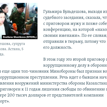
Гульмира Бульдешова, выходя из
судебного заседания, сказала, чт
с приговором мужу и позже собе
конференцию, на которой «назо
своими именами». По ее словам
отправили в тюрьму, потому что
ешова, супруга
его должность.
ова. Астана, 5
да.
В этом году это второй приговор
коррупционному делу в оборонн
я еще один топ-чиновник Минобороны был признан в
оррупционном преступлении. Речь идет о бывшем на
авления вооружений министерства обороны Казахстан
приговорен к 11 годам лишения свободы по обвинению
мере 200 тысяч долларов от представителей компании
орт».