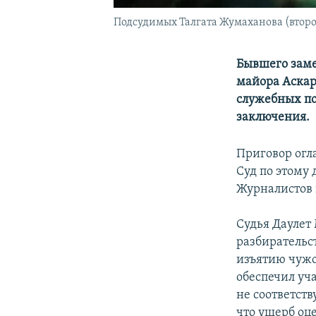
Подсудимых Талгата Жумаханова (второй 
Бывшего заме
майора Аскар
служебных по
заключения.
Приговор огл
Суд по этому 
Журналистов 
Судья Даулет 
разбирательс
изъятию чужо
обеспечил уч
не соответст
что ущерб оце