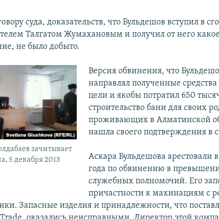
овору суда, доказательств, что Бульдешов вступил в сго
елем Талгатом Жумахановым и получил от него како
ие, не было добыто.
Версия обвинения, что Бульдеш
направлял полученные средства
цели и якобы потратил 650 тысяч
строительство бани для своих ро
проживающих в Алматинской об
нашла своего подтверждения в с
олдабаев зачитывает
Аскара Бульдешова арестовали в
а, 5 декабря 2013
года по обвинению в превышени
служебных полномочий. Его зап
причастности к махинациям с 
ики. Запасные изделия и принадлежности, что постав
Trade, оказались неисправными. Директор этой компа