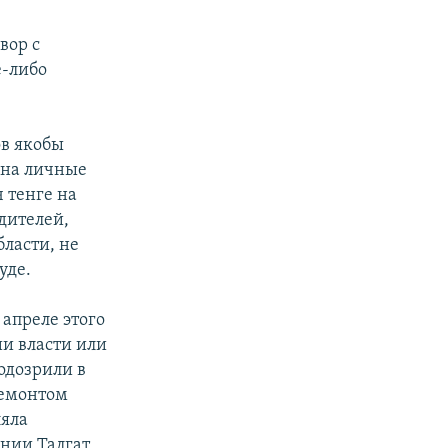
вор с
е-либо
ов якобы
 на личные
 тенге на
дителей,
ласти, не
уде.
 апреле этого
и власти или
одозрили в
ремонтом
ляла
нии Талгат