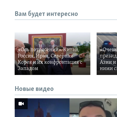
Вам будет интересно
«Ось потрясений». Китай,
«Очень
Россия, Иран, Северная
презид
Корея и их конфронтация с
Азии и
Западом
ними с
Новые видео