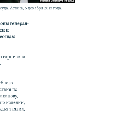
да. Астана, 5 декабря 2013 года.
оны генерал-
ти и
месяцам
о гарнизона.
.
ебного
ствия по
аханову,
ию изделий,
дья заявил,