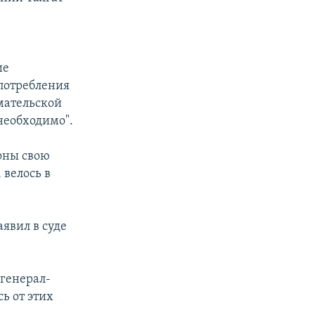
ие
потребления
мательской
необходимо".
оны свою
 велось в
явил в суде
 генерал-
ь от этих