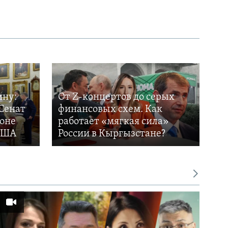
ину:
От Z-концертов до серых
Сенат
финансовых схем. Как
фоне
работает «мягкая сила»
 США
России в Кыргызстане?