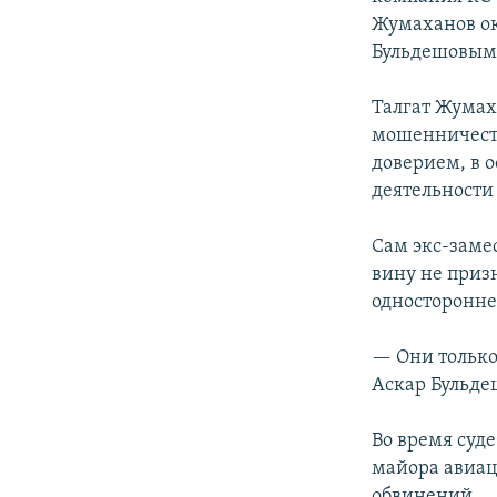
Жумаханов ок
Бульдешовым
Талгат Жумах
мошенничеств
доверием, в 
деятельности
Сам экс-заме
вину не призн
односторонне
— Они только
Аскар Бульде
Во время суд
майора авиац
обвинений.