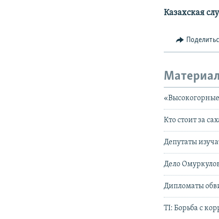
Казахская сл
Поделить
Материал
«Высокогорные
Кто стоит за с
Депутаты изуча
Дело Омуркулов
Дипломаты обв
TI: Борьба с к