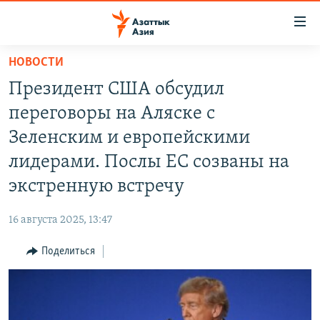
Доступность
ссылок
Вернуться
НОВОСТИ
к
ЦЕНТРАЛЬНАЯ АЗИЯ
Президент США обсудил
основному
НОВОСТИ
КАЗАХСТАН
содержанию
переговоры на Аляске с
ВОЙНА В УКРАИНЕ
Вернутся
КЫРГЫЗСТАН
Зеленским и европейскими
к
НА ДРУГИХ ЯЗЫКАХ
УЗБЕКИСТАН
лидерами. Послы ЕС созваны на
главной
ТАДЖИКИСТАН
ҚАЗАҚША
навигации
экстренную встречу
ПОДПИШИТЕСЬ НА НАС В СОЦСЕТЯХ
Вернутся
КЫРГЫЗЧА
к
16 августа 2025, 13:47
ЎЗБЕКЧА
поиску
Поделиться
ТОҶИКӢ
Все сайты РСЕ/РС
TÜRKMENÇE