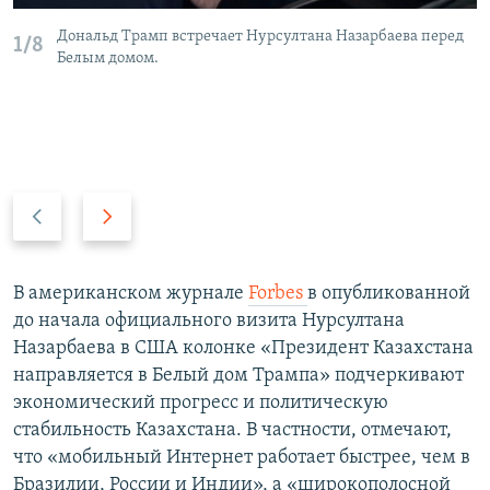
Дональд Трамп встречает Нурсултана Назарбаева перед
1/8
Белым домом.
P
N
r
e
e
x
v
t
В американском журнале
Forbes
в опубликованной
i
s
до начала официального визита Нурсултана
o
l
Назарбаева в США колонке «Президент Казахстана
u
i
направляется в Белый дом Трампа» подчеркивают
s
d
экономический прогресс и политическую
s
e
стабильность Казахстана. В частности, отмечают,
l
что «мобильный Интернет работает быстрее, чем в
i
Бразилии, России и Индии», а «широкополосной