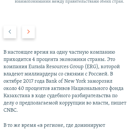
взаимопонимании между правительствами обеих стран.
P
N
r
e
e
x
v
t
В настоящее время на одну частную компанию
i
s
приходится 4 процента экономики страны. Это
o
l
компания Eurasia Resources Group (ERG), которой
u
i
владеют миллиардеры со связями с Россией. В
s
d
октябре 2017 года Bank of New York заморозил
s
e
около 40 процентов активов Национального фонда
l
Казахстана в ходе судебного разбирательства по
i
делу о предполагаемой коррупции во власти, пишет
d
CNBC.
e
В то же время «в регионе, где доминируют