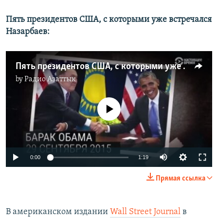
Пять президентов США, с которыми уже встречался
Назарбаев:
Пять президентов США, с которыми уже встречался Назарбаев
by
Радио Азаттык
No media source currently available
0:00
1:19
Прямая ссылка
В американском издании
Wall Street Journal
в