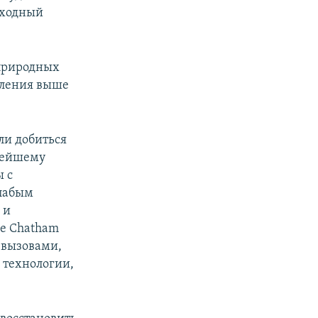
реходный
 природных
еления выше
ли добиться
нейшему
 с
слабым
 и
е Chatham
 вызовами,
 технологии,