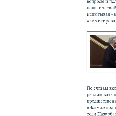
вопросы и по
политической
испытывая «в
«лимитирова
По словам экс
реализовать 
предшественн
«Возможность
если Назарба