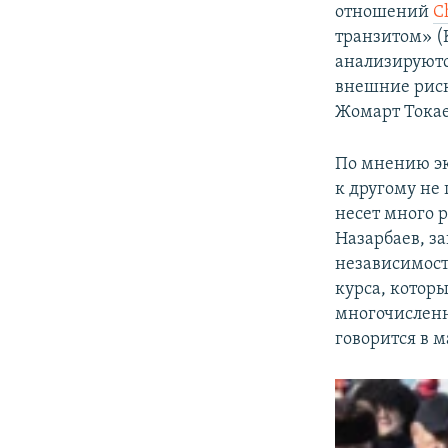
отношений
C
транзитом» (K
анализируютс
внешние риск
Жомарт Токае
По мнению эк
к другому не
несет много 
Назарбаев, з
независимости
курса, котор
многочислен
говорится в м