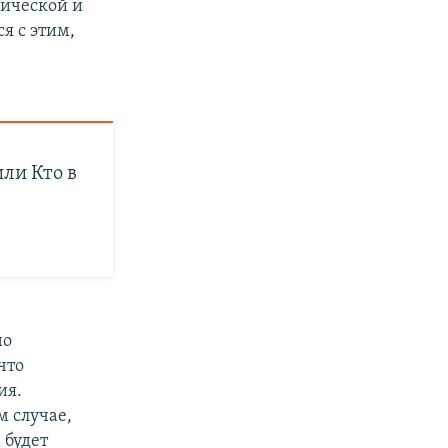
мической и
я с этим,
или Кто в
но
что
ия.
м случае,
 будет