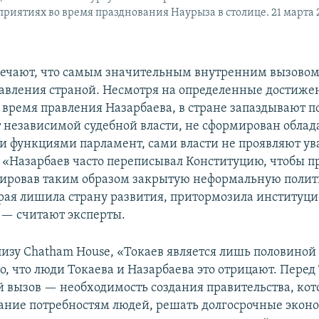
приятиях во время празднования Наурыза в столице. 21 марта 2
ечают, что самым значительным внутренним вызовом
авления страной. Несмотря на определенные достиже
 время правления Назарбаева, в стране запаздывают 
 независимой судебной власти, не сформирован обл
 функциями парламент, сами власти не проявляют ув
 «Назарбаев часто переписывал Конституцию, чтобы п
мировав таким образом закрытую неформальную поли
орая лишила страну развития, притормозила институц
 — считают эксперты.
лизу Chatham House, «Токаев является лишь половиной
о, что люди Токаева и Назарбаева это отрицают. Пере
й вызов — необходимость создания правительства, кот
ание потребностям людей, решать долгосрочные экон