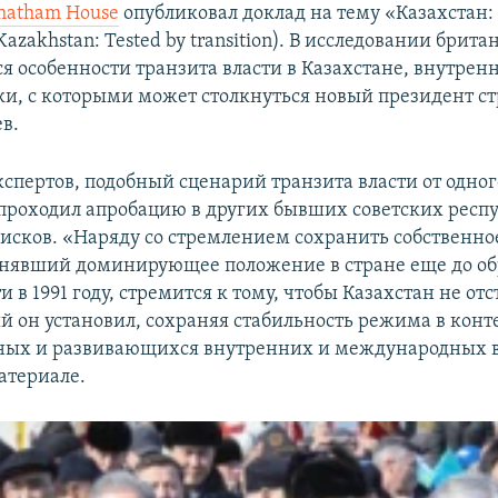
hatham House
опубликовал доклад на тему «Казахстан
azakhstan: Tested by transition). В исследовании брит
я особенности транзита власти в Казахстане, внутрен
и, с которыми может столкнуться новый президент с
в.
спертов, подобный сценарий транзита власти от одно
 проходил апробацию в других бывших советских респу
рисков. «Наряду со стремлением сохранить собственно
анявший доминирующее положение в стране еще до о
 в 1991 году, стремится к тому, чтобы Казахстан не отс
ый он установил, сохраняя стабильность режима в конт
ных и развивающихся внутренних и международных 
атериале.