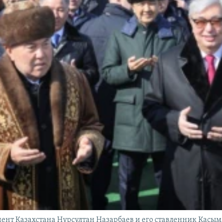
ент Казахстана Нурсултан Назарбаев и его ставленник Касы