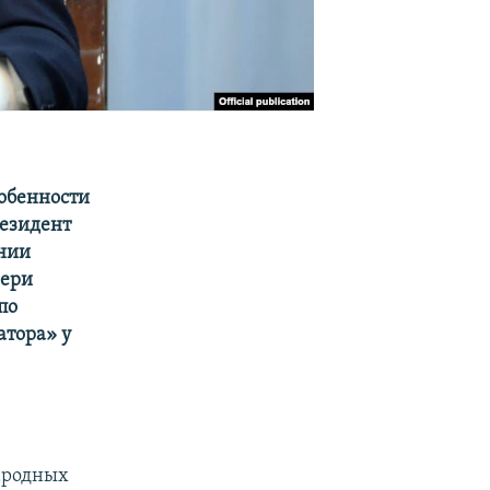
обенности
резидент
ании
чери
по
атора» у
ародных