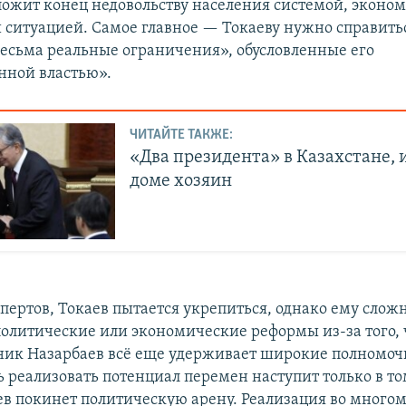
ложит конец недовольству населения системой, эконо
 ситуацией. Самое главное — Токаеву нужно справитьс
есьма реальные ограничения», обусловленные его
нной властью».
ЧИТАЙТЕ ТАКЖЕ:
«Два президента» в Казахстане, 
доме хозяин
пертов, Токаев пытается укрепиться, однако ему слож
политические или экономические реформы из-за того, 
ик Назарбаев всё еще удерживает широкие полномоч
 реализовать потенциал перемен наступит только в то
ев покинет политическую арену. Реализация во многом