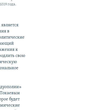
019 года.
 является
ния в
политические
адающий
ажения к
родлить свою
тическую
иональное
 дуополии»
д Токаевым
орое будет
омические