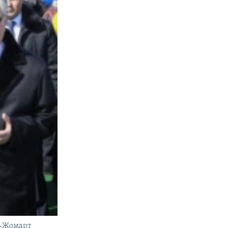
м-Жомарт