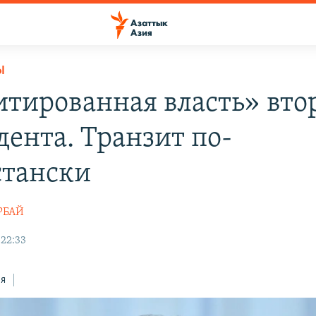
Ы
тированная власть» вто
дента. Транзит по-
стански
РБАЙ
 22:33
ся