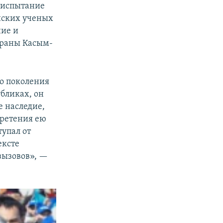
: испытание
анских ученых
ние и
траны Касым-
го поколения
бликах, он
е наследие,
бретения ею
тупал от
ексте
вызовов», —