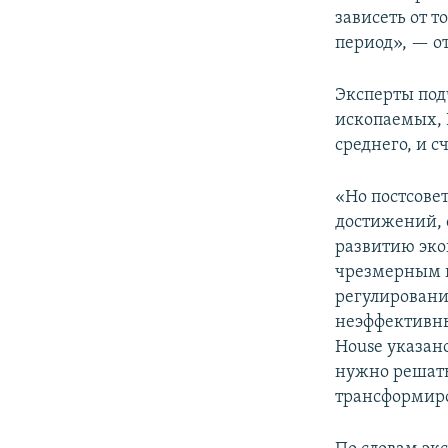
зависеть от т
период», — от
Эксперты под
ископаемых, 
среднего, и с
«Но постсове
достижений, 
развитию эко
чрезмерным п
регулировани
неэффективны
House указан
нужно решать
трансформиро