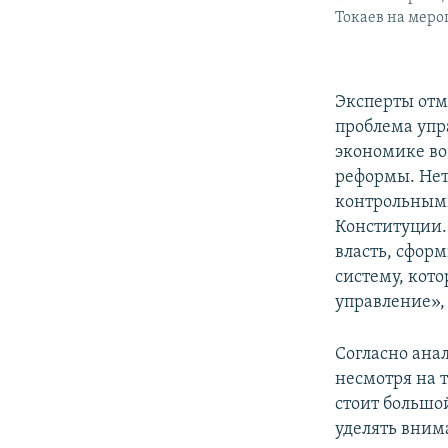
Токаев на меро
Эксперты отм
проблема упр
экономике во
реформы. Нет
контрольными
Конституции.
власть, сфор
систему, кот
управление»,
Согласно ана
несмотря на т
стоит большо
уделять вним