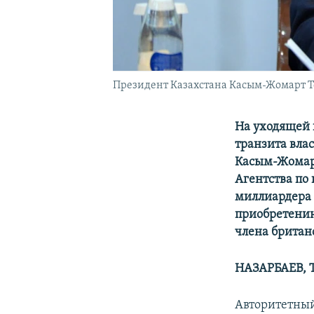
Президент Казахстана Касым-Жомарт Ток
На уходящей 
транзита вла
Касым-Жомарт
Агентства по
миллиардера 
приобретению
члена британ
НАЗАРБАЕВ,
Авторитетный