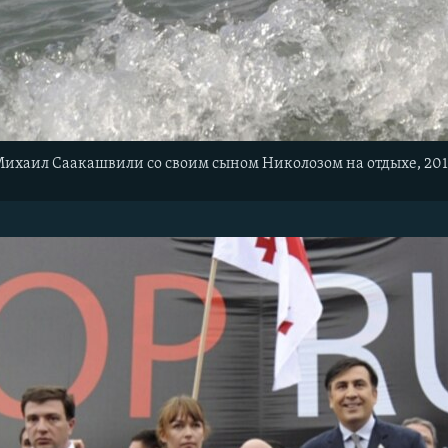
ихаил Саакашвили со своим сыном Николозом на отдыхе, 201