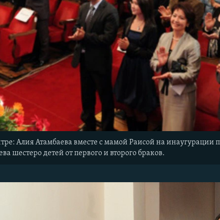
нтре: Алия Атамбаева вместе с мамой Раисой на инаугурации па
ва шестеро детей от первого и второго браков.