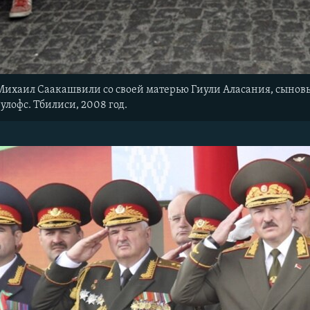
ихаил Саакашвили со своей матерью Гиули Аласания, сыновьям
улофс. Тбилиси, 2008 год.