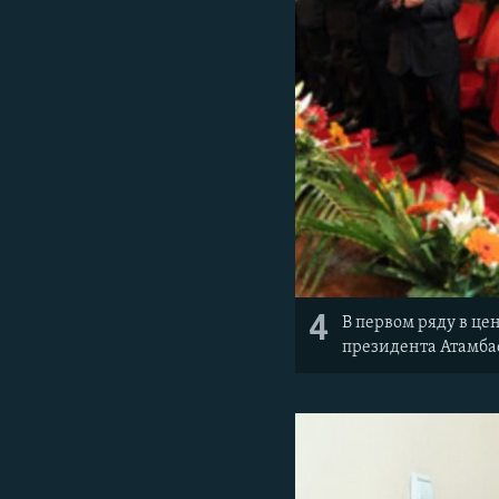
4
В первом ряду в це
президента Атамбае