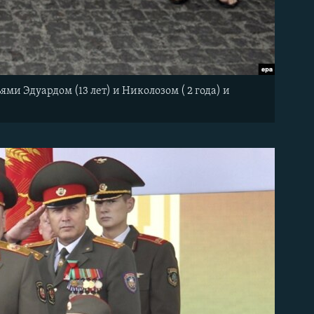
и Эдуардом (13 лет) и Николозом ( 2 года) и