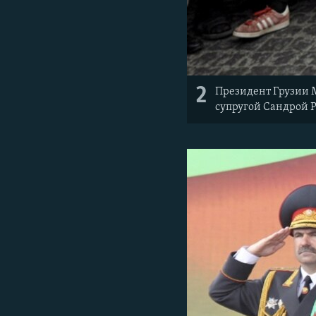
2
Президент Грузии М
супругой Сандрой Р