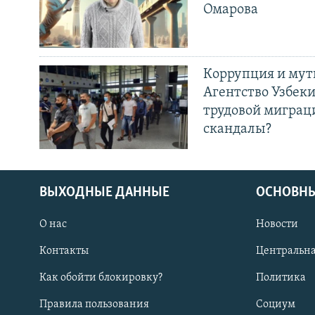
Омарова
Коррупция и мут
Агентство Узбек
трудовой миграц
скандалы?
ВЫХОДНЫЕ ДАННЫЕ
ОСНОВНЫ
О нас
Новости
Контакты
Центральна
Как обойти блокировку?
Политика
Правила пользования
Социум