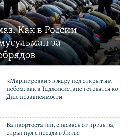
аз. Как в России
мусульман за
обрядов
«Маршировки» в жару под открытым
небом: как в Таджикистане готовятся ко
Дню независимости
Башкортостанец, спасаясь от призыва,
спрыгнул с поезда в Литве