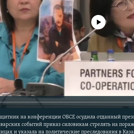
No media source currently avail
щитник на конференции ОБСЕ осудила отданный пре
варских событий приказ силовикам стрелять на пора
ицах и указала на политические преследования в Каза