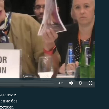
able
Auto
4:31
240p
зидентом
EMBED
360p
жение без
хстане.
480p