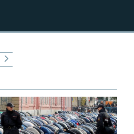
720p
1080p
480p