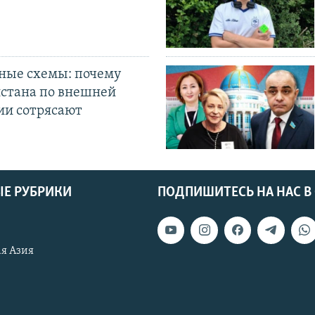
ные схемы: почему
истана по внешней
ии сотрясают
Е РУБРИКИ
ПОДПИШИТЕСЬ НА НАС В
я Азия