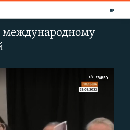
к международному
й
EMBED