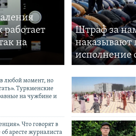
даления
к работает
Штраф за нам
так на
наказывают 
исполнение 
в любой момент, но
тать». Туркменские
равные на чужбине и
нция». Что говорят в
 об аресте журналиста