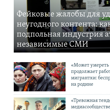
Фейковые жалобы для у
неугодного контента: ка
подпольная индустрия а
независимые СМИ
«Может умереть 
продолжает рабо
мигрантки: бесп
на родине
«Тревожная тенде
медиасообществе